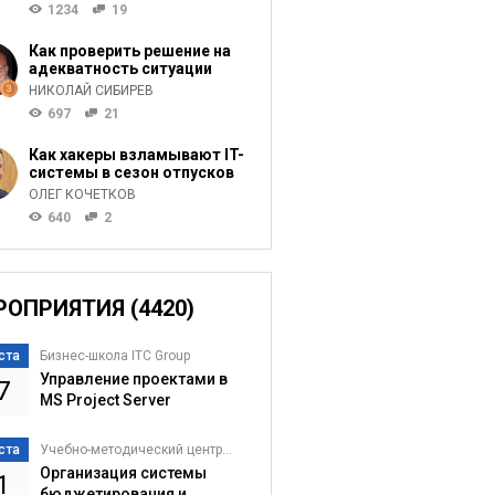
1234
19
Как проверить решение на
адекватность ситуации
НИКОЛАЙ СИБИРЕВ
697
21
Как хакеры взламывают IT-
системы в сезон отпусков
ОЛЕГ КОЧЕТКОВ
640
2
РОПРИЯТИЯ (4420)
ста
Бизнес-школа ITC Group
Управление проектами в
7
MS Project Server
ста
Учебно-методический центр...
Организация системы
1
бюджетирования и