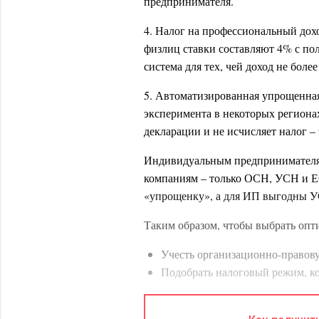
предпринимателя.
4. Налог на профессиональный дох
физлиц ставки составляют 4% с пол
система для тех, чей доход не боле
5. Автоматизированная упрощенная
эксперимента в некоторых регионах
декларации и не исчисляет налог –
Индивидуальным предпринимателям
компаниям – только ОСН, УСН и Е
«упрощенку», а для ИП выгодны 
Таким образом, чтобы выбрать оп
Учесть организационно-правов
Подобрать налоговый режим, к
деятельности.
Проверить наличие условий в о