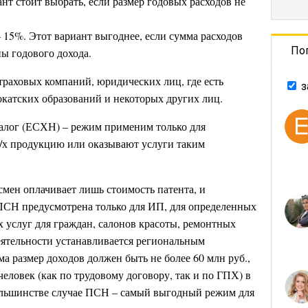
нт стоит выбрать, если размер годовых расходов не
15%. Этот вариант выгоднее, если сумма расходов
По
ы годового дохода.
траховых компаний, юридических лиц, где есть
з
окатских образований и некоторых других лиц.
алог (ЕСХН) – режим применим только для
с/х продукцию или оказывают услуги таким
смен оплачивает лишь стоимость патента, и
 ПСН предусмотрена только для ИП, для определенных
х услуг для граждан, салонов красоты, ремонтных
деятельности устанавливается региональным
ма размер доходов должен быть не более 60 млн руб.,
человек (как по трудовому договору, так и по ГПХ) в
большинстве случае ПСН – самый выгодный режим для