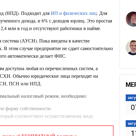
од (НПД). Подходит для
ИП и физических лиц
. Для
ученного дохода, и 6% с доходов юрлиц. Это простая
е 2,4 млн в год и отсутствуют работники в найме.
 система (АУСН). Пока введена в качестве
. В этом случае предприятие не сдает самостоятельно
 это автоматически делает ФНС.
 доступна любая из перечисленных систем, а
СХН. Обычно юридические лица переходят на
УСН, ПСН или НПД.
МЕ
тимальный налоговый режим, необходимо:
авгу
0
ую форму собственности.
оторый соответствует осуществляемому виду
авгу
тношении числа рабочих и размера дохода.
1