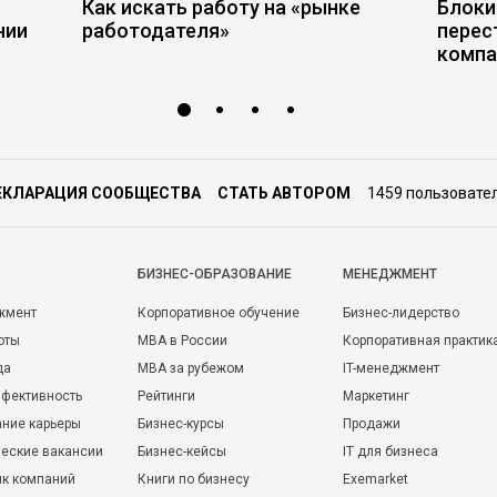
Как искать работу на «рынке
Блоки
нии
работодателя»
перес
компа
ЕКЛАРАЦИЯ СООБЩЕСТВА
СТАТЬ АВТОРОМ
1459 пользовате
БИЗНЕС-ОБРАЗОВАНИЕ
МЕНЕДЖМЕНТ
жмент
Корпоративное обучение
Бизнес-лидерство
оты
MBA в России
Корпоративная практик
да
MBA за рубежом
IT-менеджмент
фективность
Рейтинги
Маркетинг
ние карьеры
Бизнес-курсы
Продажи
еские вакансии
Бизнес-кейсы
IT для бизнеса
ик компаний
Книги по бизнесу
Exemarket