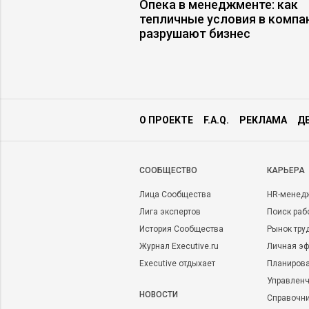
ь, если покупатели
Опека в менеджменте: как
говаривать
тепличные условия в компа
разрушают бизнес
О ПРОЕКТЕ
F.A.Q.
РЕКЛАМА
Д
CООБЩЕСТВО
КАРЬЕРА
Лица Сообщества
HR-менед
Лига экспертов
Поиск раб
История Сообщества
Рынок тру
Журнал Executive.ru
Личная эф
Executive отдыхает
Планирова
Управленч
НОВОСТИ
Справочн