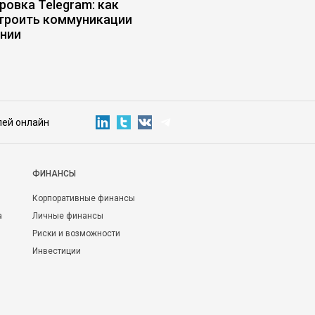
ровка Telegram: как
Пять убеждений, ко
троить коммуникации
истощают даже сил
нии
лей онлайн
ФИНАНСЫ
Корпоративные финансы
а
Личные финансы
Риски и возможности
Инвестиции