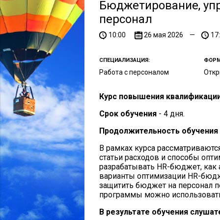
Бюджетирование, упр
персонал
10:00
26 мая 2026
—
17
СПЕЦИАЛИЗАЦИЯ:
ФОРМ
Работа с персоналом
Отк
Курс повышения квалификации 
Срок обучения
- 4 дня.
Продолжительность обучения
В рамках курса рассматриваются
статьи расходов и способы опт
разрабатывать HR-бюджет, как 
варианты оптимизации HR-бюдже
защитить бюджет на персонал 
программы можно использоват
В результате обучения слушат