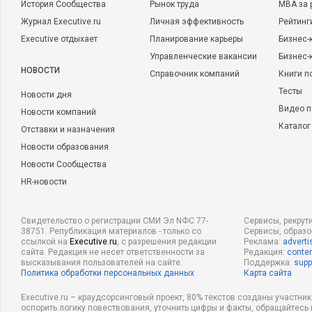
История Сообщества
Рынок труда
MBA за 
Журнал Executive.ru
Личная эффективность
Рейтинг
Executive отдыхает
Планирование карьеры
Бизнес-
Управленческие вакансии
Бизнес-
НОВОСТИ
Справочник компаний
Книги п
Тесты
Новости дня
Видео п
Новости компаний
Каталог
Отставки и назначения
Новости образования
Новости Сообщества
HR-новости
Свидетельство о регистрации СМИ Эл NФС 77-
Сервисы, рекрут
38751. Републикация материалов - только со
Сервисы, образ
ссылкой на
Executive.ru
, с разрешения редакции
Реклама:
adverti
сайта. Редакция не несет ответственности за
Редакция:
conten
высказывания пользователей на сайте.
Поддержка:
supp
Политика обработки персональных данных
Карта сайта
Executive.ru – краудсорсинговый проект, 80% текстов созданы участни
оспорить логику повествования, уточнить цифры и факты, обращайтесь 