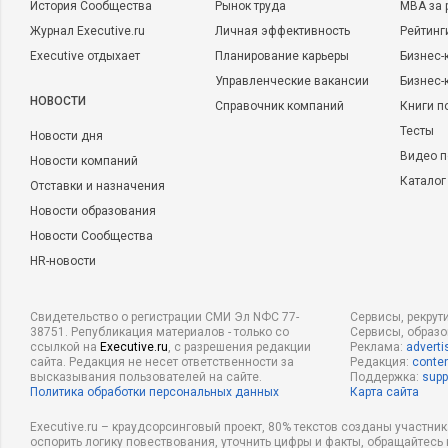
История Сообщества
Рынок труда
MBA за 
Журнал Executive.ru
Личная эффективность
Рейтинг
Executive отдыхает
Планирование карьеры
Бизнес-
Управленческие вакансии
Бизнес-
НОВОСТИ
Справочник компаний
Книги п
Тесты
Новости дня
Видео п
Новости компаний
Каталог
Отставки и назначения
Новости образования
Новости Сообщества
HR-новости
Свидетельство о регистрации СМИ Эл NФС 77-
Сервисы, рекрут
38751. Републикация материалов - только со
Сервисы, образ
ссылкой на
Executive.ru
, с разрешения редакции
Реклама:
adverti
сайта. Редакция не несет ответственности за
Редакция:
conten
высказывания пользователей на сайте.
Поддержка:
supp
Политика обработки персональных данных
Карта сайта
Executive.ru – краудсорсинговый проект, 80% текстов созданы участни
оспорить логику повествования, уточнить цифры и факты, обращайтесь 