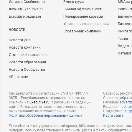
История Сообщества
Рынок труда
MBA за 
Журнал Executive.ru
Личная эффективность
Рейтинг
Executive отдыхает
Планирование карьеры
Бизнес-
Управленческие вакансии
Бизнес-
НОВОСТИ
Справочник компаний
Книги п
Тесты
Новости дня
Видео п
Новости компаний
Каталог
Отставки и назначения
Новости образования
Новости Сообщества
HR-новости
Свидетельство о регистрации СМИ Эл NФС 77-
Сервисы, рекрут
38751. Републикация материалов - только со
Сервисы, образ
ссылкой на
Executive.ru
, с разрешения редакции
Реклама:
adverti
сайта. Редакция не несет ответственности за
Редакция:
conten
высказывания пользователей на сайте.
Поддержка:
supp
Политика обработки персональных данных
Карта сайта
Executive.ru – краудсорсинговый проект, 80% текстов созданы участни
оспорить логику повествования, уточнить цифры и факты, обращайтесь 