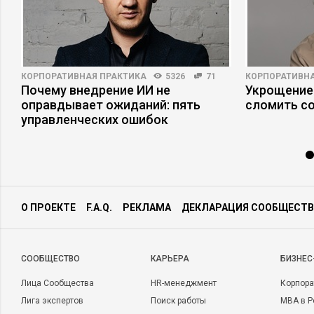
КОРПОРАТИВНАЯ ПРАКТИКА
5326
71
КОРПОРАТИВНА
а
Почему внедрение ИИ не
Укрощение
оправдывает ожиданий: пять
сломить с
управленческих ошибок
О ПРОЕКТЕ
F.A.Q.
РЕКЛАМА
ДЕКЛАРАЦИЯ СООБЩЕСТВ
CООБЩЕСТВО
КАРЬЕРА
БИЗНЕС
Лица Сообщества
HR-менеджмент
Корпора
Лига экспертов
Поиск работы
MBA в Р