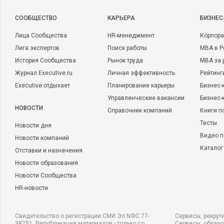
CООБЩЕСТВО
КАРЬЕРА
БИЗНЕС
Лица Сообщества
HR-менеджмент
Корпора
Лига экспертов
Поиск работы
MBA в Р
История Сообщества
Рынок труда
MBA за 
Журнал Executive.ru
Личная эффективность
Рейтинг
Executive отдыхает
Планирование карьеры
Бизнес-
Управленческие вакансии
Бизнес-
НОВОСТИ
Справочник компаний
Книги п
Тесты
Новости дня
Видео п
Новости компаний
Каталог
Отставки и назначения
Новости образования
Новости Сообщества
HR-новости
Свидетельство о регистрации СМИ Эл NФС 77-
Сервисы, рекрут
38751. Републикация материалов - только со
Сервисы, образ