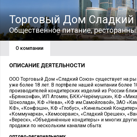
Торговый Дом Сладкий
Общественное питание, ресторанны
О компании
ОПИСАНИЕ ДЕЯТЕЛЬНОСТИ
ООО Торговый Дом «Сладкий Союз» существует на ры
уже более 18 лет. В портфеле нашей компании более 
производителей кондитерских изделий из России бли
«Брянконфи», ИП Атомян, БКК»Черёмушки», КФ «Мика
Шоколада», КФ «Нева», «КФ им.Самойловой», ЗАО «Кам
КФ», «Конфэшн», КФ «Глобус», «Кинельский Кондитер»,
«Коммунарка», «Хемосервис», «Сладкий Орешек», «Ва
«Вереск», «Объединённые кондитеры» и многих други
продажи по нескольким каналам сбыта:
оптово-региональному
: