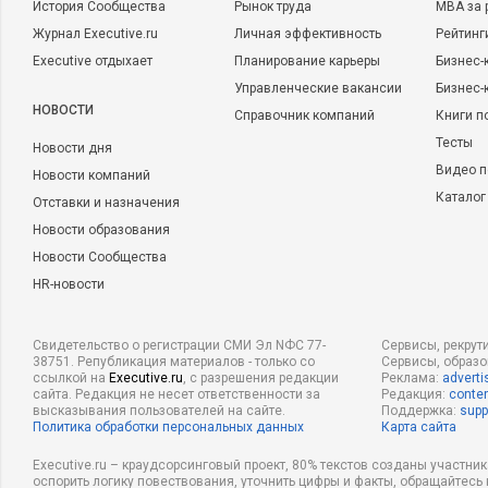
История Сообщества
Рынок труда
MBA за 
Журнал Executive.ru
Личная эффективность
Рейтинг
Executive отдыхает
Планирование карьеры
Бизнес-
Управленческие вакансии
Бизнес-
НОВОСТИ
Справочник компаний
Книги п
Тесты
Новости дня
Видео п
Новости компаний
Каталог
Отставки и назначения
Новости образования
Новости Сообщества
HR-новости
Свидетельство о регистрации СМИ Эл NФС 77-
Сервисы, рекрут
38751. Републикация материалов - только со
Сервисы, образ
ссылкой на
Executive.ru
, с разрешения редакции
Реклама:
adverti
сайта. Редакция не несет ответственности за
Редакция:
conten
высказывания пользователей на сайте.
Поддержка:
supp
Политика обработки персональных данных
Карта сайта
Executive.ru – краудсорсинговый проект, 80% текстов созданы участни
оспорить логику повествования, уточнить цифры и факты, обращайтесь 