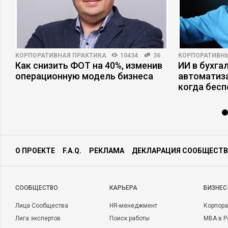
КОРПОРАТИВНАЯ ПРАКТИКА
10434
36
КОРПОРАТИВН
Как снизить ФОТ на 40%, изменив
ИИ в бухгал
операционную модель бизнеса
автоматиза
когда бесп
О ПРОЕКТЕ
F.A.Q.
РЕКЛАМА
ДЕКЛАРАЦИЯ СООБЩЕСТВ
CООБЩЕСТВО
КАРЬЕРА
БИЗНЕС
Лица Сообщества
HR-менеджмент
Корпора
Лига экспертов
Поиск работы
MBA в Р