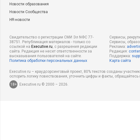
Новости образования
Новости Сообщества
HR-новости
Свидетельство о регистрации СМИ Эл NФС 77-
Сервисы, рекрут
38751. Републикация материалов - только со
Сервисы, образ
ссылкой на
Executive.ru
, с разрешения редакции
Реклама:
adverti
сайта. Редакция не несет ответственности за
Редакция:
conten
высказывания пользователей на сайте.
Поддержка:
supp
Политика обработки персональных данных
Карта сайта
Executive.ru – краудсорсинговый проект, 80% текстов созданы участни
оспорить логику повествования, уточнить цифры и факты, обращайтесь 
18+
Executive.ru © 2000 – 2026.