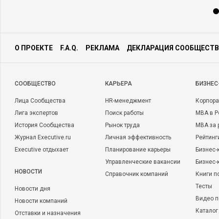
О ПРОЕКТЕ
F.A.Q.
РЕКЛАМА
ДЕКЛАРАЦИЯ СООБЩЕСТВ
CООБЩЕСТВО
КАРЬЕРА
БИЗНЕС
Лица Сообщества
HR-менеджмент
Корпора
Лига экспертов
Поиск работы
MBA в Р
История Сообщества
Рынок труда
MBA за 
Журнал Executive.ru
Личная эффективность
Рейтинг
Executive отдыхает
Планирование карьеры
Бизнес-
Управленческие вакансии
Бизнес-
НОВОСТИ
Справочник компаний
Книги п
Тесты
Новости дня
Видео п
Новости компаний
Каталог
Отставки и назначения