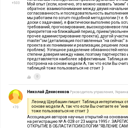
друг с другом в одной команде и имеющим разницу в возрасте
+503
Мой опыт (если, конечно, это можно назвать ''моим'' 
на двоих. Одного из них можно охарактеризовать как пред
обратное: взаимопонимание между двумя начальн
согласованность и последовательность выполнения 
изобретательного, но некоммуникативного, неаккуратного и
мы работаем по scrum-подобной методологии (т.е. 
другой же отличается прямолинейностью и медлительностью
доски с задачами), я фактически выполняю роль scr
требований, прогнозирование, высокоуровневое пла
совместной работы можно было заметить, что пара стала ре
приоритетов на ближайший период, прием/увольнен
работы без какого-либо влияния с моей стороны, стала уточ
прочее администрирование проекта), другой участни
master''ом (детализация поставленных ''на сейчас''
требованиях (против бездумного исполнения каждой буквы 
проекта в их понимании и реализации, решение ло
развлекательных ресурсов в интернете снизилась в 5 раз. С
проблем). Успешное разделение обязанностей непо
степени доверия между нами, поэтому партнерство 
весьма близко к поставленным требованиям, при этом пон
представляется наиболее эффективным. Таблица и
построена на основе модели А, так что если Вы считае
стало адекватным.
таблицей тоже пользоваться не стоит :}
Похожий эксперимент я провел и с другими двумя разработ
0
любит рассуждать о передовых технологиях, любит боротьс
методик разработки и поучать других. Второй вообще не лю
Николай Денисенков
Руководитель управления, Украин
предпочитает отделываться кивками. Производительность, п
Леонид Щербашин пишет: Таблица интертипных о
порядок выше, чем у первого. В результате совместной раб
основе модели А, так что если Вы считаете ее ''инв
+70
тоже пользоваться не стоит :}
отвлекаться на критику чужой работы и вообще стал спокойн
Ассоциация авторов научных открытий на основани
второй стал достаточно общительным, чтобы начать делить
на регистрацию № А-028 от 23 марта 1995 г. ЗАР
другим в разработке сложных алгоритмов. Разделение рабо
ОТКРЫТИЕ В ОБЛАСТИ ПСИХОЛОГИИ ''ЯВЛЕНИЕ СА