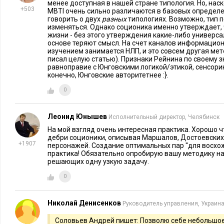
менее доступная в нашей стране типология. Но, наск
+503
Разработка программного обеспечения компьютера является
MBTI очень сильно различаются в базовых определ
говорить о двух
разных
типологиях. Возможно, тип 
задач реального мира в логические структуры, которые слу
изменяться. Однако соционика именно утверждает,
жизни - без этого утверждения какие-либо универс
решения этих задач. В то время как создание логических стр
основе теряют смысл. На счет каналов информацион
создание продуктов для использования людьми, а также по
изучением занимается НЛП, и это совсем другая мет
писал целую статью). Признаки Рейнина по своему 
– задача этическая.
равноправие с Юнговскими логикой/этикой, сенсорик
конечно, Юнговские авторитетнее :}.
О сугубо логическом восприятии мира программистами ход
0
«настоящий программист» согласно стереотипам совершенн
обществе – обществе, которое является потребителем его тв
Леонид Юнышев
Исполнительный директор, Челябинск
числе и этого парадокса является тот факт, что более полов
На мой взгляд очень интересная практика. Хорошо ч
программного обеспечения оказываются провальными: реа
дебри соционики, описывая Маршалов, Достоевских,
удовлетворяет потребностям пользователей. Пользователи-э
+1907
персонажей. Создание оптимальных пар ''для восхож
практика! Обязательно опробирую вашу методику на 
могут разобраться в сложном устройстве программы.
решающих одну узкую задачу.
Работа с логическими абстракциями в свою очередь слишком
0
поэтому, хотя им гораздо легче создавать удобные в эксплу
затрачиваемое на их создание, оказывается неадекватно бол
Николай Денисенков
Руководитель управления, Украин
программ быстро падает при увеличении их масштаба.
Соловьев Андрей пишет: Позволю себе небольшое