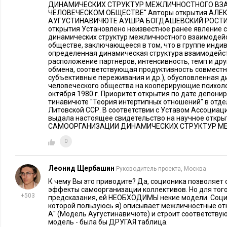
ДИНАМИЧЕСКИХ СТРУКТУР МЕЖЛИЧНОСТНОГО ВЗ
программных решений и на общение с остальной командой 
ЧЕЛОВЕЧЕСКОМ ОБЩЕСТВЕ'' Авторы открытия АЛ
участника относились к такому разделению спокойно.
АУГУСТИНАВИЧЮТЕ АУШРА БОГДАШЕВСКИЙ РОСТИ
открытия Установлено неизвестное ранее явление 
динамических структур межличностного взаимодей
Эффект в целом можно охарактеризовать как «стали работат
обществе, заключающееся в том, что в группе инди
определенная динамическая структура взаимодейс
При этом люди стали работать по принципу «не знаешь – С
расположение партнеров, интенсивность, темп и др
удается легко добиться от программистов. Проблемой, однако
обмена, соответствующая продуктивность совместн
субъективные переживания и др.), обусловленная
время и последующие задачи эти разработчики также стреми
человеческого общества на кооперирующие психолог
эти задачи вполне допускали самостоятельное решение. Одн
октября 1980 г. Приоритет открытия по дате депонир
тинавичюте ''Теория интертипных отношений'' в отд
синергетического эффекта уже существенно повышает качест
Литовской ССР. В соответствии с Уставом Ассоциац
следовательно, и шансы на создание успешного продукта.
выдала настоящее свидетельство на научное откры
САМООРГАНИЗАЦИИ ДИНАМИЧЕСКИХ СТРУКТУР М
Сейчас я поручаю выполнение задач парам разработчиков в 
0
выполнить как можно быстрее.
Леонид Щербашин
Руководитель проекта, Москва
Литература
К чему Вы это приводите? Да, соционика позволяет
эффекты самоорганизации коллективов. Но для того
1.
Гуленко В.В. «Менеджмент слаженной команды. Социо
+503
предсказания, ей НЕОБХОДИМЫ некие модели. Социо
руководителя», Москва: «Астрель», 2003г
которой пользуюсь я) описывает межличностные от
А'' (Модель Аугустинавичюте) и строит соответству
модель - была бы ДРУГАЯ таблица.