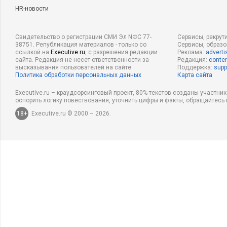
HR-новости
Свидетельство о регистрации СМИ Эл NФС 77-
Сервисы, рекрут
38751. Републикация материалов - только со
Сервисы, образ
ссылкой на
Executive.ru
, с разрешения редакции
Реклама:
adverti
сайта. Редакция не несет ответственности за
Редакция:
conten
высказывания пользователей на сайте.
Поддержка:
supp
Политика обработки персональных данных
Карта сайта
Executive.ru – краудсорсинговый проект, 80% текстов созданы участни
оспорить логику повествования, уточнить цифры и факты, обращайтесь 
18+
Executive.ru © 2000 – 2026.