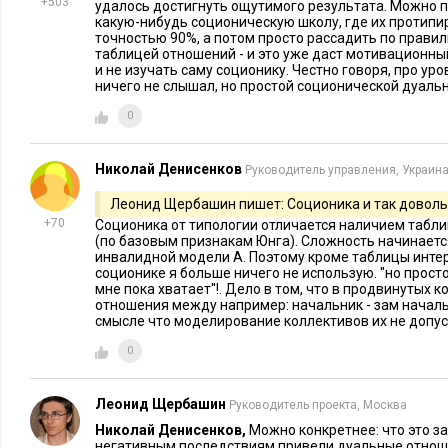
+503
удалось достигнуть ощутимого результата. Можно п
практическое использование без учета соционических отно
какую-нибудь соционическую школу, где их протипир
точностью 90%, а потом просто рассадить по правил
неоднозначным результатам – оценка повышения продуктив
таблицей отношений - и это уже даст мотивационн
относительно одного программиста колеблется от 30% повы
и не изучать саму соционику. Честно говоря, про ур
ничего не слышал, но простой соционической дуальн
Те, кому «не везло» с парами утверждают, что парное прог
всех, кому-то гораздо лучше работать самостоятельно. Други
0
нравится работать в паре, просто никогда этого не пробовал
верно, но без учета соционических особенностей успех по
Николай Денисенков
Руководитель управления, Украин
разработку зависит только от удачи или «чутья» руководител
Леонид Щербашин пишет: Соционика и так доволь
+70
Соционика от типологии отличается наличием табл
Мой опыт по организации парной разработки в целом показы
(по базовым признакам Юнга). Сложность начинаетс
дуальным диадам, а не просто отдельным программистам и
инвалидной модели А. Поэтому кроме таблицы инте
соционике я больше ничего не использую. ''но прос
существенно упрощает дальнейшее управление командой, о
мне пока хватает''!. Дело в том, что в продвинутых
информацией, повышает мотивацию исполнителей и понима
отношения между например: начальник - зам начал
смысле что моделирование коллективов их не допус
этом скорость и качество самой реализации также возрастает
0
может написать каждый из разработчиков по отдельности.
После ознакомления с соционикой и методами определения
Леонид Щербашин
Руководитель проекта, Москва
следующий эксперимент: двум малознакомым разработчикам
Николай Денисенков,
Можно конкретнее: что это за
негативным последствиям привели дуальные отно