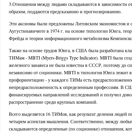
3.Отношения между людьми складываются в зависимости о
образом, поддаются предсказанию и прогнозированию.
Эти аксиомы были предложены Литовским экономистом и
Аугустинавичюте в 1974 г. на основе типологии
Юнга
, тео
Фрейда
и теории информационного метаболизма
Кемпинск
Также на основе трудов Юнга, в США была разработана кл
ТИМам - MBTI (Myers-Briggs Type Indicator). MBTI была созда
железного занавеса не была известна в СССР, поэтому до си
независимо от соционики. MBTI и типология Юнга лежит в 
профориентацию - у каждого ТИМа есть предрасположенно
непредрасположенность к определенным профессиям. В СШ
финансируемых направлений исследований и получил дово
распространение среди крупных компаний.
Всего выделяется 16 ТИМов, как результат деления людей п
четырем аспектам мышления. Соответственно, между люб
складываются определенные (по соционике) отношения, ко