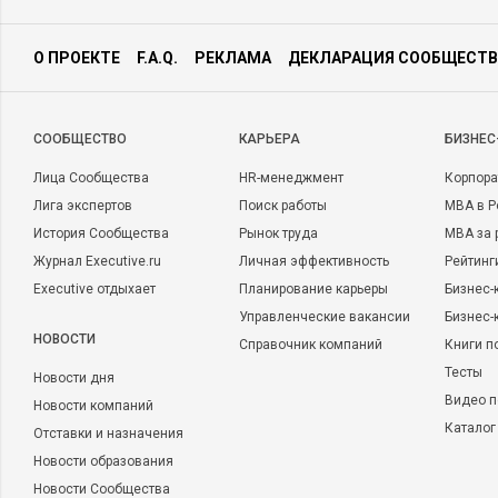
О ПРОЕКТЕ
F.A.Q.
РЕКЛАМА
ДЕКЛАРАЦИЯ СООБЩЕСТВ
CООБЩЕСТВО
КАРЬЕРА
БИЗНЕС
Лица Сообщества
HR-менеджмент
Корпора
Лига экспертов
Поиск работы
MBA в Р
История Сообщества
Рынок труда
MBA за 
Журнал Executive.ru
Личная эффективность
Рейтинг
Executive отдыхает
Планирование карьеры
Бизнес-
Управленческие вакансии
Бизнес-
НОВОСТИ
Справочник компаний
Книги п
Тесты
Новости дня
Видео п
Новости компаний
Каталог
Отставки и назначения
Новости образования
Новости Сообщества