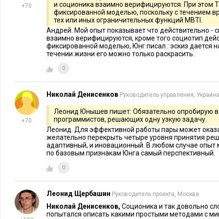
и соционика взаимно верифицируются. При этом 
+70
Существенную помощь в решении проблемы создания прог
фиксированной моделью, поскольку с течением в
тех или иных ограничительных функций MBTI.
пользователя может оказать использование
дуальных диад
. 
Андрей. Мой опыт показывает что действительно - 
разработкой программного обеспечения не так важно, чтобы
взаимно верифицируются, кроме того социотип дей
фиксированной моделью, Юнг писал : эскиз дается н
напарник-этик: все-таки основным исполнителем работы буд
течении жизни его можно только раскрасить.
если уже при создании программного кода будет присутство
0
адекватно оценивать пригодность разработки для пользовате
восприятия самого кода другими разработчиками, шанс пол
Николай Денисенков
Руководитель управления, Украин
эксплуатации продукт, удовлетворяющий поставленным тре
существенно выше. Зачастую команда программистов, состо
Леонид Юнышев пишет: Обязательно опробирую ваш
программистов, решающих одну узкую задачу.
даже договариваться внутри себя о понимании требований,
+70
Леонид. Для эффективной работы пары может оказа
способах разработки и разделении обязанностей – все эти з
желательно перекрыть четыре уровня принятия реше
но их решение требует этического подхода. Соответственно 
адаптивный, и иновационный. В любом случае опыт
по базовым признакам Юнга самый перспективный.
ведется парами логик-этик, логик может сосредоточиться 
0
кода, а этик – на добыче и переносе информации об измене
коллективе.
Леонид Щербашин
Руководитель проекта, Москва
Идея парной разработки также не нова – этот принцип явля
Николай Денисенков,
Соционика и так довольно сл
основополагающих в методологии экстремального програм
попытался описать какими простыми методами с м