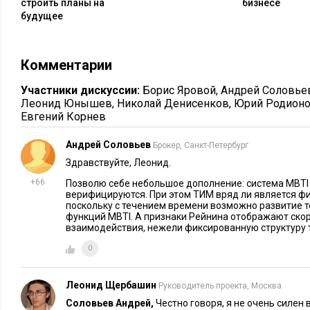
строить планы на
бизнесе
которым будут
дополняющими
. Такие пары ТИМов в дальне
будущее
дуальными диадами
. Распределение людей по ТИМам прибл
поэтому можно считать, что с каждым 16-ым человеком от
могут быть дополняющими.
Комментарии
Таким образом, для каждого человека можно подобрать тако
Участники дискуссии:
Борис Яровой
,
Андрей Соловье
высказывать объективное и экспертное суждение (по крайне
Леонид Юнышев
,
Николай Денисенков
,
Юрий Родион
Евгений Корнев
экспертное, чем суждение первого человека) по тем вопрос
компетентен, и наоборот. При этом отношения между парт
Андрей Соловьев
Брокер, Санкт-Петербург
и устойчивыми. Зависимость от пола, возраста и образован
Здравствуйте, Леонид.
невелика: партнеры могут иметь разницу в 20 лет, быть жу
+66
Позволю себе небольшое дополнение: система MBTI
формирование атмосферы сотрудничества и разделения труд
верифицируются. При этом ТИМ вряд ли является ф
возможны.
поскольку с течением времени возможно развитие т
функций MBTI. А признаки Рейнина отображают ск
взаимодействия, нежели фиксированную структуру 
В
дуальной диаде
всегда один из партнеров –
этик
, а другой
0
что дуальная диада всесильна, однако же ею нельзя манипул
информации не поставит ее в тупик.
Леонид Щербашин
Руководитель проекта, Москва
Использование соционических диад при разработке п
Соловьев Андрей,
Честно говоря, я не очень силен 