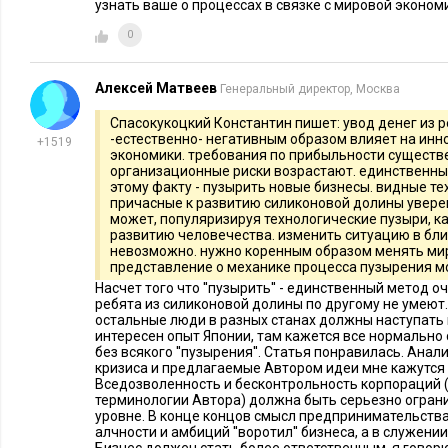
узнать ваше о процессах в связке с мировой эконом
инвестиции в него. США, в ближайшее время, вынуждены б
крупные промышленные компании, что равнозначно национа
0
одним из основных последствий мирового кризиса, и будет 
пострадавших от кризиса. При частичной или полной наци
Алексей Матвеев
Генеральный директор, Москва
кризисом сектора реальной экономики должны будут приме
Спасокукоцкий Константин пишет: увод денег из 
отличающиеся от используемых в настоящее время. Для пр
-естественно- негативным образом влияет на ин
+1519
экономики. требования по прибыльности существ
мирового экономического кризиса необходимо будет отказа
организационные риски возрастают. единственны
как управляющего метода. Разделение производственных,
этому факту - пузырить новые бизнесы. видные т
причасные к развитию силиконовой долины уверен
структур, в качестве принципа управления не могло не сказ
может, популяризируя технологические пузыри, к
управляемости экономикой. Рассмотрим механизм разрушен
развитию человечества. изменить ситуацию в б
невозможно. нужно коренным образом менять ми
экономики, исходящий от принципа «дифференциального» 
представление о механике процесса пузырения мо
схемой на рисунке №1. Владельца управляющей компании в
Насчет того что ''пузырить'' - единственный метод 
ребята из силиконовой долины по другому не умеют. 
олигархом.
остальные люди в разных станах должны наступать н
интересен опыт Японии, там кажется все нормально
Современный олигарх, скупив, и прихватив разными способа
без всякого ''пузырения''. Статья понравилась. Ана
кризиса и предлагаемые Автором идеи мне кажутся
озабочен только получением прибыли, достигаемой любой ц
Вседозволенность и бесконтрольность корпораций (
сокращение расходов на поддержание аффилированных пре
терминологии Автора) должна быть серьезно огран
уровне. В конце концов смысл предпринимательства
холдинг могут входить разнообразные предприятия: от «во
алчности и амбиций ''воротил'' бизнеса, а в служен