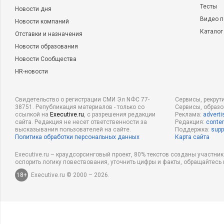
реакции на различные воздействия предсказуемы, при усло
Тесты
Новости дня
функции звеньев этой системы, а также входные и выходны
Видео п
Новости компаний
системы будут соблюдаться в заданных областях. Парамет
Каталог
Отставки и назначения
элементов системы задаются в зависимости от наличия ден
Новости образования
рабочим телом. Регулирующие воздействия со стороны Госуд
Новости Сообщества
№1,2,3; осуществляются при помощи нормативно-правовых 
HR-новости
любые нарушения в регулировании приводят к кризису, кот
нарастающей инфляции, дефицитах, и прочих явлениях, ра
Свидетельство о регистрации СМИ Эл NФС 77-
Сервисы, рекрут
выхода из строя основных элементов. Оператор «Налоги», 
38751. Републикация материалов - только со
Сервисы, образ
ссылкой на
Executive.ru
, с разрешения редакции
Реклама:
adverti
нормативными актами параметрах является основным регу
сайта. Редакция не несет ответственности за
Редакция:
conten
высказывания пользователей на сайте.
Поддержка:
supp
обеспечивающим устойчивость рассматриваемой линейной
Политика обработки персональных данных
Карта сайта
управления данной системой, известны и подробно описан
Executive.ru – краудсорсинговый проект, 80% текстов созданы участни
(Теории автоматического управления). Далее мы рассмотр
оспорить логику повествования, уточнить цифры и факты, обращайтесь 
то образование, которым она является в настоящее время. 
18+
Executive.ru © 2000 – 2026.
управления выстраивалась осознанно, и регулятор в лице Г
используется для отработки кризисных воздействий, то руко
годов, слепо перенимало американские принципы управлени
естественного исторического процесса. Основными и взаи