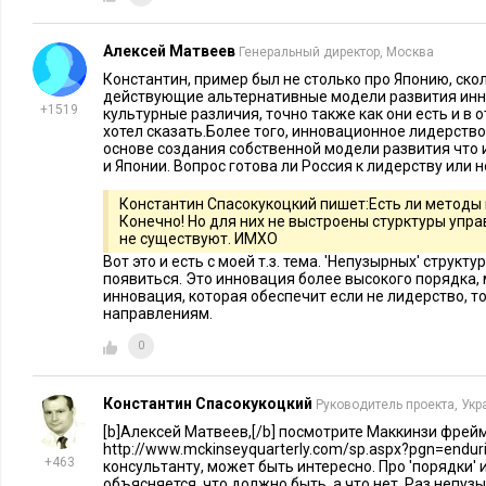
единицы, то спрос на него упадет, и по этой причине, меж
операции, при которых обеспечивался спрос на доллар, бы
Алексей Матвеев
Генеральный директор, Москва
товарного производства в часть развивающихся и густонасе
Константин, пример был не столько про Японию, скол
действующие альтернативные модели развития инн
Это, организация дочерних компаний с целью, так называем
+1519
культурные различия, точно также как они есть и в 
хотел сказать.Более того, инновационное лидерств
основе создания собственной модели развития чт
образцов и моделей из готовых деталей и узлов, производи
и Японии. Вопрос готова ли Россия к лидерству или н
размещением производства товарной массы в странах с деше
Константин Спасокукоцкий пишет:Есть ли методы
производство стало сокращаться в США и других развитых
Конечно! Но для них не выстроены стурктуры управ
содержались, как уже было отмечено в данном документе, в
не существуют. ИМХО
постепенно обесцениваясь, и сокращая производство. Вмес
Вот это и есть с моей т.з. тема. 'Непузырных' структ
появиться. Это инновация более высокого порядка,
явлений, шел процесс утраты контроля над дочерними пред
инновация, которая обеспечит если не лидерство, т
направлениям.
транснациональных компаний-учредителей, разместивших т
странах юго-восточной Азии, Китае и Индии.
0
Причины, приведенные выше, заставят многие страны отказа
Константин Спасокукоцкий
Руководитель проекта, Укр
единицы для содержания государственных ЗВР (золото-валю
[b]Алексей Матвеев,[/b] посмотрите Маккинзи фрей
дополнительным фактором для уменьшения спроса на него.
http://www.mckinseyquarterly.com/sp.aspx?pgn=enduri
+463
консультанту, может быть интересно. Про 'порядки'
объясняется, что должно быть, а что нет. Раз непуз