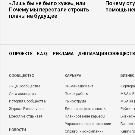
«Лишь бы не было хуже», или
Почему ст
4. Растрачивание вывезенного капитала на приобретение ср
Почему мы перестали строить
помощь не
планы на будущее
удовлетворения потребностей.
5. Деградирование государственной системы вследствие ко
основных государственных институтов на дотационный ре
принципу.
О ПРОЕКТЕ
F.A.Q.
РЕКЛАМА
ДЕКЛАРАЦИЯ СООБЩЕСТВ
Перечислены основные последствия применения управленч
«дифференцирования», лежащего в основе текущего кризис
всех прошлых, и последующих кризисов. Рассмотрим эконо
CООБЩЕСТВО
КАРЬЕРА
БИЗНЕС
принятое по «американской» модели, начиная с 1993 года, 
Лица Сообщества
HR-менеджмент
Корпора
Лига экспертов
Поиск работы
MBA в Р
История Сообщества
Рынок труда
MBA за 
Рис.4.
Журнал Executive.ru
Личная эффективность
Рейтинг
Представленная система достаточно проста, но успешное ф
Executive отдыхает
Планирование карьеры
Бизнес-
системы возлагается на регулятор в виде Государства, и осу
Управленческие вакансии
Бизнес-
НОВОСТИ
всех элементов. Она описывается линейными дифференциа
Справочник компаний
Книги п