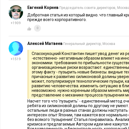
или «игроками» на доверии, которых проще назвать спекул
Евгений Корнев
Председатель совета директоров, Москв
биржевых показателей к реальному сектору экономики мож
Добротная статья из который видно. что главный кр
обратной оценке активов управляющих компаний и профес
прежде всего корпоративного.
+1909
на каждый $1 реального сектора экономики выпущено $100 
0
долларов, обеспечивающих ценные бумаги спекулятивного с
параметр реального сектора, выраженный в долларовом экви
Алексей Матвеев
Генеральный директор, Москва
может оказывать существенного влияния на биржевые показ
Спасокукоцкий Константин пишет:увод денег из р
эмитированных долларов приравнять к активам реального с
-естественно- негативным образом влияет на ин
+1519
стоимость доллара понизится на 2-3 порядка. В 2008 году э
экономики. требования по прибыльности существ
организационные риски возрастают. единственны
и затронул все страны, которые держали значительную част
этому факту - пузырить новые бизнесы. видные т
резервов в долларах, и принимали участие в спекулятивны
причасные к развитию силиконовой долины уверен
может, популяризируя технологические пузыри, к
бумагами, имевшими притяжение к фондовым активам США
развитию человечества. изменить ситуацию в б
затронул все страны! Любой банк, в погоне за сверхприбыл
невозможно. нужно коренным образом менять ми
представление о механике процесса пузырения мо
обеспечить биржевые операции высокорисковых фондов, с
Насчет того что 'пузырить' - единственный метод о
реального сектора экономики, и вкладывал деньги в спекул
ребята из силиконовой долины по другому не умеют. 
остальные люди в разных станах должны наступать н
вкладываемые в реальный сектор это «длинные деньги», и э
интересен опыт Японии, там кажется все нормально
вкладываемые в спекулятивный сектор, т.е. «короткие» - э
без всякого 'пузырения'.Статья понравилась. Анали
кризиса и предлагаемые Автором идеи мне кажутся
Так зародилась «понятийная» идеология, обеспечивающая 
Вседозволенность и бесконтрольность корпораций (