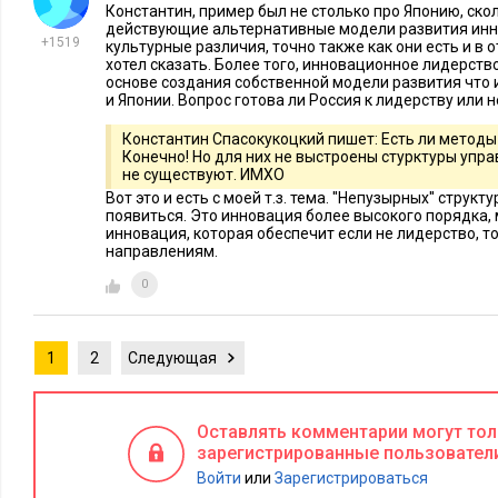
закрепился, как международная мода. Персоны, получающи
Константин, пример был не столько про Японию, скол
действующие альтернативные модели развития инн
юридическое образование по «гарвардским» программам обу
+1519
культурные различия, точно также как они есть и в 
вся система российского отечественного образования, рас
хотел сказать. Более того, инновационное лидерст
основе создания собственной модели развития чт
познаниями в следующих областях: «как украсть», «как расп
и Японии. Вопрос готова ли Россия к лидерству или н
Обычный экономист, получивший образование в советском и
Константин Спасокукоцкий пишет: Есть ли методы
рассчитать стоимость производственного процесса, и прои
Конечно! Но для них не выстроены стурктуры управ
и реализации продукции, но, к сожалению, для экономиста
не существуют. ИМХО
Вот это и есть с моей т.з. тема. ''Непузырных'' струк
образование это «темный лес», и поэтому предприятия исп
появиться. Это инновация более высокого порядка,
сказывается на их деятельности в отрицательную сторону. Р
инновация, которая обеспечит если не лидерство, т
направлениям.
проектов, таких, как «Олимпиада 2014», в связи с возникш
вестись и контролироваться, так, как это положено делать.
0
Товарное производство, фактически, ушло из стран Европы
России, которая «вписалась в мировую экономику», благода
1
2
Следующая
залежей полезных ископаемых и энергетических ресурсов, о
СССР. Сосредоточение товарного производства в Индии, Ки
Оставлять комментарии могут то
восточной Азии создает реальные проблемы, связанные с п
зарегистрированные пользовател
товара, обусловленные бедностью ресурсов и низкой квал
Войти
или
Зарегистрироваться
ЕС, подвергли экономики этих стран товарной нагрузке, к