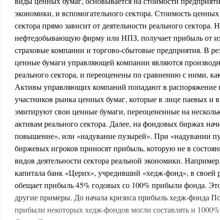
виды ценных бумаг, основывается на стоимости предприяти
экономики, и вспомогательного сектора. Стоимость ценных
сектора прямо зависит от деятельности реального сектора. 
нефтедобывающую фирму или НПЗ, получает прибыль от их 
страховые компании и торгово-сбытовые предприятия. В резу
ценные бумаги управляющей компании являются производ
реального сектора, и переоценены по сравнению с ними, ка
Активы управляющих компаний попадают в распоряжение
участников рынка ценных бумаг, которые в лице паевых и
эмитируют свои ценные бумаги, переоцененные на несколь
активам реального сектора. Далее, на фондовых биржах нач
повышение», или «надувание пузырей». При «надувании пу
биржевых игроков приносят прибыль, которую не в состоян
видов деятельности сектора реальной экономики. Например
капитала банк «Церих», учредивший «хедж-фонд», в своей р
обещает прибыль 45% годовых со 100% прибыли фонда. Это
другие примеры. До начала кризиса прибыль хедж-фонда По
прибыли некоторых хедж-фондов могли составлять и 1000%