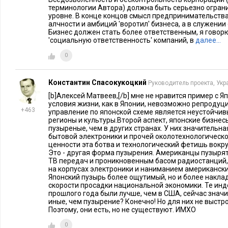
терминологии Автора) должна быть серьезно огран
стандартами, и превратившая экономику США из технологи
уровне. В конце концов смысл предпринимательства
Экономические и юридические факультеты учебных заведен
алчности и амбиций 'воротил' бизнеса, а в служени
Бизнес должен стать более ответственным, я говор
всех стран мира, засорены программами подготовки специа
'социальную ответственность' компаний, в
далее…
сектора, т.к. на них имелся повышенный спрос. В настояще
0
рода не могут быть востребованы в реальном секторе экон
безработных. Государства, охваченные мировым кризисом, 
Константин Спасокукоцкий
Руководитель проекта, Укр
значительные средства на их переподготовку, что усугубит
[b]Алексей Матвеев,[/b] мне не нравится пример с Яп
случае реализации программ переподготовки эти люди не с
условия жизни, как в Японии, невозможно репродуц
на производстве и в сфере услуг, т.к. привыкли к «легким 
+463
управление по японской схеме является неустойчи
регионы и культуры.Второй аспект, японские бизне
отношению к специалистам реального сектора. В связи с эти
пузыреные, чем в других странах. У них значительная
затяжной характер, и значительная часть государственных а
бытовой электроники и прочей околотехнологическ
ценности эта ботва и технологический фетишь вокр
увеличения пособий по безработице, усиливая инфляцию. 
Это - другая форма пузырения. Американцы пузыря
мировой экономики, в ближайшее время, продолжит коллап
ТВ передач и проникновенным басом радиостанций
на корпусах электроники и наниманием американски
уменьшать спрос на доллар.
Японский пузырь более ощутимый, но и более накла
скорости просадки национальной экономики. Те инд
прошлого года были лучше, чем в США, сейчас значи
Кроме спекулятивного сектора, доллар держится на том, чт
иные, чем пузырение? Конечно! Но для них не выстр
валютной единицей при расчете по международным торговым
Поэтому, они есть, но не существуют. ИМХО
что правительства многих стран отказываются от доллара, к
0