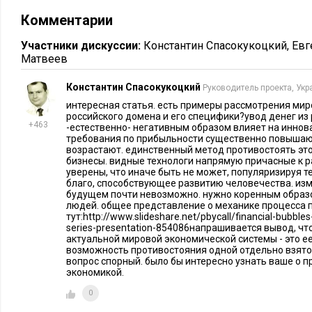
Комментарии
Участники дискуссии:
Константин Спасокукоцкий
,
Евг
Матвеев
Константин Спасокукоцкий
Руководитель проекта, Укр
интересная статья. есть примеры рассмотрения миро
российского домена и его специфики?увод денег из
+463
-естественно- негативным образом влияет на иннов
требования по прибыльности существенно повышают
возрастают. единственный метод противостоять это
бизнесы. видные технологи напрямую причасные к 
уверены, что иначе быть не может, популяризируя т
благо, способствующее развитию человечества. из
Такая замкнутая система постоянно вычитает входной пара
будущем почти невозможно. нужно коренным образ
людей. общее представление о механике процесса 
единицах из выходного, приводя к разрушению основных п
тут:http://www.slideshare.net/pbycall/financial-bubble
которых базировалась стоимость доллара. Спекулятивный с
series-presentation-854086напрашивается вывод, ч
актуальной мировой экономической системы - это е
фондовые активы породил хроническую эмиссию «пустого»
возможность противостояния одной отдельно взято
вопрос спорный. было бы интересно узнать ваше о п
Рассматриваемые процессы породили индустрию «надувани
экономикой.
терминологии, принятой в США. Биржевые индексы отраж
0
спекулятивных сделок между профессиональными участник