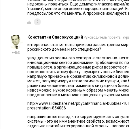
Мировая экономика нуждается в мировой расчетной валюте,
недолжны появиться. Еще демиурги/пассианарии/жи
независима от национальных валют. Доллар, привязанный 
'низших', менее энергоемких порядках инноваций. Е
предпосылок что-то менять. А пророков изолируют, 
гарантировать мировую экономическую стабильность, и гар
Всемирный банк, как эмиссионный центр мировой валюты.
0
Вместе с приведенными выше факторами снижения спроса н
Константин Спасокукоцкий
Руководитель проекта, Укр
основания полагать, что существование военно-промышле
интересная статья. есть примеры рассмотрения миро
российского домена и его специфики?
основным потребителем долларовой массы, что дает ответ на
+463
увод денег из реального сектора -естественно- нег
астрономическая долларовая масса, привлеченная в спеку
инновационный сектор экономики. требования по п
располагают оборонным комплексом, инвестиционная потреб
повышаются, а организационные риски возрастают.
противостоять этому факту - пузырить новые бизне
потребностями Министерства обороны и спецслужб, оценив
напрямую причасные к развитию силиконовой долин
может, популяризируя технологические пузыри, как
долларов. Администрация Буша сделала все возможное для
развитию человечества. изменить ситуацию в бли
ведения войн в Афганистане и Ираке. Деньги, вложенные в
невозможно. нужно коренным образом менять миро
представление о механике процесса пузырения можн
были принести Правительству США прибыль, и расширить 
провал войн в Афганистане, Ираке, и Грузии может оберну
http://www.slideshare.net/pbycall/financial-bubbles-10
presentation-854086
явлением, как «Вьетнамский синдром» 70-х годов ХХ столет
напрашивается вывод, что корумпируемость актуал
Антивоенный фактор обеспечил победу Бараку Обаме, кото
системы - это ее имманентное свойство. возможнос
сокращать военные расходы, и реконструировать сектор ре
отдельно взятой интегрированной страны - вопрос с