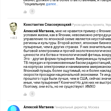
Бизнес должен стать более ответственным, я говор
комбинатов» до сталелитейных и нефтедобывающих предпри
''социальную
далее…
предприятиях реального сектора экономики олигарху недос
0
них все, что можно, он покупает: футбольные клубы, курорт
антиквариат и, даже места на планетах и звезды на небе. Вм
Константин Спасокукоцкий
Руководитель проекта, Укр
изношенное оборудование на новое, более современное и до
Алексей Матвеев,
мне не нравится пример с Японией
олигарха, в обиходе, называемые «манагерами», по его зад
условия жизни, как в Японии, невозможно репродуц
дешевое, подремонтированное и подкрашенное, бывшее в у
+463
управление по японской схеме является неустойчи
регионы и культуры. Второй аспект, японские бизне
иллюстрирующим такую деятельность, может служить пост
пузыреные, чем в других странах. У них значительная 
предприятия запчастей, используемых в гражданской авиа
бытовой электроники и прочей околотехнологическ
ценности эта ботва и технологический фетишь вокр
краской б/у, используемое в авиации - верная смерть для па
Это - другая форма пузырения. Американцы пузыря
авиакомпаний это чистая прибыль. В Законе РФ «Об акцион
ТВ передач и проникновенным басом радиостанций
на корпусах электроники и наниманием американски
написано, что целью существования является прибыль. Отсю
Японский пузырь более ощутимый, но и более накла
скорости просадки национальной экономики. Те инд
хронический износ технологического оборудования на 80-9
прошлого года были лучше, чем в США, сейчас значи
«амортизационные отчисления» вряд ли объяснялись облад
иные, чем пузырение? Конечно! Но для них не выстр
Поэтому, они есть, но не существуют. ИМХО
по американским стандартам. Техногенные катастрофы посл
управлением, исходящим от «управляющих компаний», а та
0
фактором» переутомленного и недофинансированного перс
«олигархово хозяйство». Дотационный принцип содержани
Алексей Матвеев
Генеральный директор, Москва