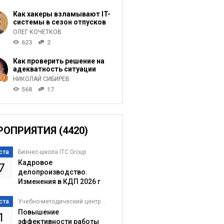
Как хакеры взламывают IT-
системы в сезон отпусков
ОЛЕГ КОЧЕТКОВ
623
2
Как проверить решение на
адекватность ситуации
НИКОЛАЙ СИБИРЕВ
568
17
РОПРИЯТИЯ (4420)
ста
Бизнес-школа ITC Group
Кадровое
7
делопроизводство.
Изменения в КДП 2026 г
ста
Учебно-методический центр...
Повышение
1
эффективности работы