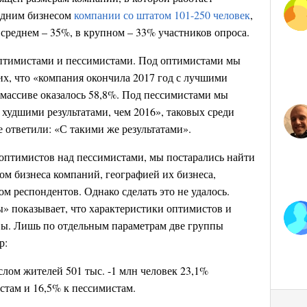
редним бизнесом
компании со штатом 101-250 человек
,
в среднем – 35%, в крупном – 33% участников опроса.
оптимистами и пессимистами. Под оптимистами мы
х, что «компания окончила 2017 год с лучшими
в массиве оказалось 58,8%. Под пессимистами мы
С худшими результатами, чем 2016», таковых среди
 ответили: «С такими же результатами».
оптимистов над пессимистами, мы постарались найти
ом бизнеса компаний, географией их бизнеса,
м респондентов. Однако сделать это не удалось.
 показывает, что характеристики оптимистов и
вы. Лишь по отдельным параметрам две группы
р:
ислом жителей 501 тыс. -1 млн человек 23,1%
стам и 16,5% к пессимистам.