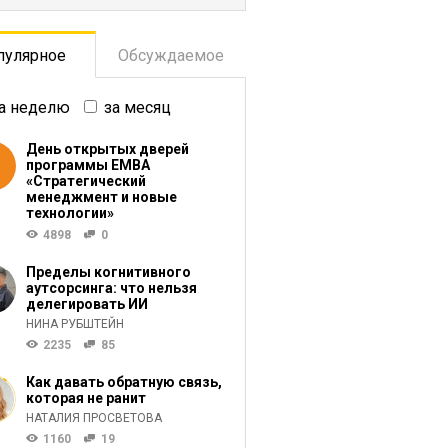
пулярное
Обсуждаемое
а неделю
за месяц
День открытых дверей
программы ЕМВА
«Стратегический
менеджмент и новые
технологии»
4898
0
Пределы когнитивного
аутсорсинга: что нельзя
делегировать ИИ
НИНА РУБШТЕЙН
2235
85
Как давать обратную связь,
которая не ранит
НАТАЛИЯ ПРОСВЕТОВА
1160
19