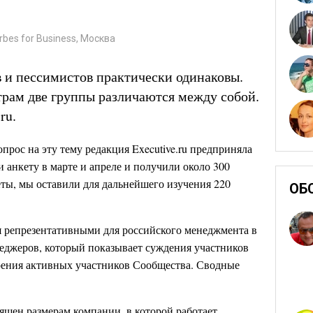
bes for Business, Москва
 и пессимистов практически одинаковы.
рам две группы различаются между собой.
ru.
прос на эту тему редакция Executive.ru предприняла
 анкету в марте и апреле и получили около 300
еты, мы оставили для дальнейшего изучения 220
ОБ
 репрезентативными для российского менеджмента в
неджеров, который показывает суждения участников
троения активных участников Сообщества. Сводные
ящен размерам компании, в которой работает