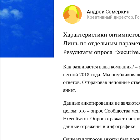
Андрей Семёркин
Креативный директор, For
Характеристики оптимистов
Лишь по отдельным парамет
Результаты опроса Executive.
Как развивается ваша компания? – о
весной 2018 года. Мы опубликовали
ответов. Отбраковав неполные отв
анкет.
Данные анкетирования не являются
целом: это – опрос Сообщества ме
Executive.ru. Опрос отражает нас
данные отражены в инфографике.
Один из вопросов анкеты был посв