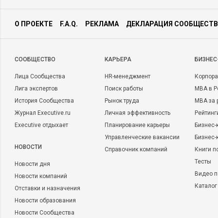
О ПРОЕКТЕ
F.A.Q.
РЕКЛАМА
ДЕКЛАРАЦИЯ СООБЩЕСТВ
CООБЩЕСТВО
КАРЬЕРА
БИЗНЕС
Лица Сообщества
HR-менеджмент
Корпора
Лига экспертов
Поиск работы
MBA в Р
История Сообщества
Рынок труда
MBA за 
Журнал Executive.ru
Личная эффективность
Рейтинг
Executive отдыхает
Планирование карьеры
Бизнес-
Управленческие вакансии
Бизнес-
НОВОСТИ
Справочник компаний
Книги п
Тесты
Новости дня
Видео п
Новости компаний
Каталог
Отставки и назначения
Новости образования
Новости Сообщества