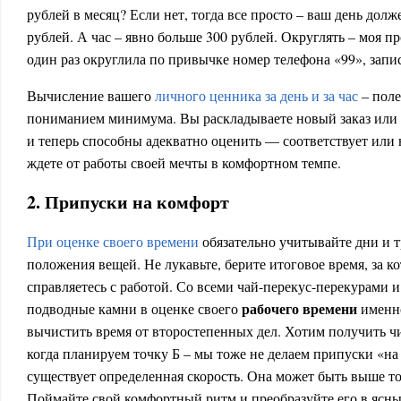
рублей в месяц? Если нет, тогда все просто – ваш день долж
рублей. А час – явно больше 300 рублей. Округлять – моя 
один раз округлила по привычке номер телефона «99», запис
Вычисление вашего
личного ценника за день и за час
– поле
пониманием минимума. Вы раскладываете новый заказ или п
и теперь способны адекватно оценить — соответствует или 
ждете от работы своей мечты в комфортном темпе.
2. Припуски на комфорт
При оценке своего времени
обязательно учитывайте дни и 
положения вещей. Не лукавьте, берите итоговое время, за к
справляетесь с работой. Со всеми чай-перекус-перекурами 
рабочего времени
подводные камни в оценке своего
именно
вычистить время от второстепенных дел. Хотим получить чи
когда планируем точку Б – мы тоже не делаем припуски «на
существует определенная скорость. Она может быть выше то
Поймайте свой комфортный ритм и преобразуйте его в ясн