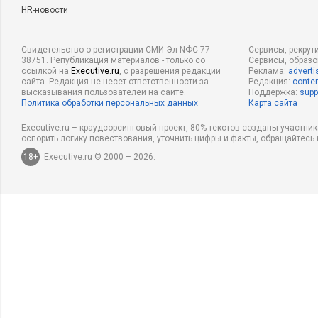
HR-новости
Свидетельство о регистрации СМИ Эл NФС 77-
Сервисы, рекрут
38751. Републикация материалов - только со
Сервисы, образ
ссылкой на
Executive.ru
, с разрешения редакции
Реклама:
adverti
сайта. Редакция не несет ответственности за
Редакция:
conten
высказывания пользователей на сайте.
Поддержка:
supp
Политика обработки персональных данных
Карта сайта
Executive.ru – краудсорсинговый проект, 80% текстов созданы участни
оспорить логику повествования, уточнить цифры и факты, обращайтесь 
18+
Executive.ru © 2000 – 2026.