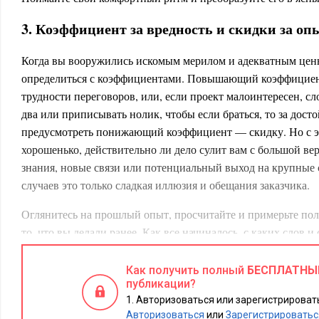
3. Коэффициент за вредность и скидки за оп
Когда вы вооружились искомым мерилом и адекватным цен
определиться с коэффициентами. Повышающий коэффициен
трудности переговоров, или, если проект малоинтересен, 
два или приписывать нолик, чтобы если браться, то за дос
предусмотреть понижающий коэффициент — скидку. Но с эт
хорошенько, действительно ли дело сулит вам с большой ве
знания, новые связи или потенциальный выход на крупные
случаев это только сладкая иллюзия и обещания заказчика.
Оглянитесь на прошлый опыт, просчитайте и примерьте п
то, что вы делали ранее. Как все начиналось, с каких слов 
объяснять, что общение в начале проекта лучше, чем в сере
случаях оно может быть равномерным. Но чаще есть тенден
Как получить полный
БЕСПЛАТНЫ
публикации?
Вспомните, во что все в итоге вылилось? И на чем в итоге 
Авторизоваться или зарегистрировать
4. Запасные «точки выхода». Когда должна с
Авторизоваться
или
Зарегистрироватьс