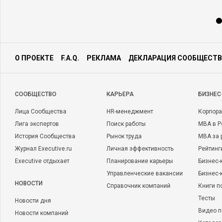
О ПРОЕКТЕ
F.A.Q.
РЕКЛАМА
ДЕКЛАРАЦИЯ СООБЩЕСТВ
CООБЩЕСТВО
КАРЬЕРА
БИЗНЕС
Лица Сообщества
HR-менеджмент
Корпора
Лига экспертов
Поиск работы
MBA в Р
История Сообщества
Рынок труда
MBA за 
Журнал Executive.ru
Личная эффективность
Рейтинг
Executive отдыхает
Планирование карьеры
Бизнес-
Управленческие вакансии
Бизнес-
НОВОСТИ
Справочник компаний
Книги п
Тесты
Новости дня
Видео п
Новости компаний