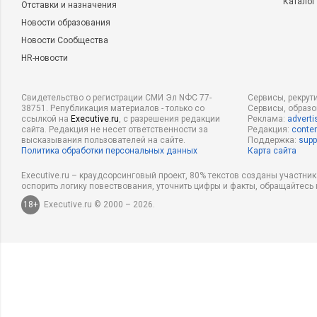
Каталог
Отставки и назначения
Новости образования
Новости Сообщества
HR-новости
Свидетельство о регистрации СМИ Эл NФС 77-
Сервисы, рекрут
38751. Републикация материалов - только со
Сервисы, образ
ссылкой на
Executive.ru
, с разрешения редакции
Реклама:
adverti
сайта. Редакция не несет ответственности за
Редакция:
conten
высказывания пользователей на сайте.
Поддержка:
supp
Политика обработки персональных данных
Карта сайта
Executive.ru – краудсорсинговый проект, 80% текстов созданы участни
оспорить логику повествования, уточнить цифры и факты, обращайтесь 
18+
Executive.ru © 2000 – 2026.