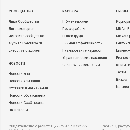
CООБЩЕСТВО
КАРЬЕРА
БИЗНЕС
Лица Сообщества
HR-менеджмент
Корпора
Лига экспертов
Поиск работы
MBA в Р
История Сообщества
Рынок труда
MBA за 
Журнал Executive.ru
Личная эффективность
Рейтинг
Executive отдыхает
Планирование карьеры
Бизнес-
Управленческие вакансии
Бизнес-
НОВОСТИ
Справочник компаний
Книги п
Тесты
Новости дня
Видео п
Новости компаний
Каталог
Отставки и назначения
Новости образования
Новости Сообщества
HR-новости
Свидетельство о регистрации СМИ Эл NФС 77-
Сервисы, рекрут