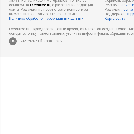
38751. Републикация материалов - только со
Сервисы, образ
ссылкой на
Executive.ru
, с разрешения редакции
Реклама:
adverti
сайта. Редакция не несет ответственности за
Редакция:
conten
высказывания пользователей на сайте.
Поддержка:
supp
Политика обработки персональных данных
Карта сайта
Executive.ru – краудсорсинговый проект, 80% текстов созданы участни
оспорить логику повествования, уточнить цифры и факты, обращайтесь 
18+
Executive.ru © 2000 – 2026.