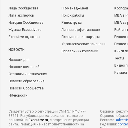
Лица Сообщества
HR-менеджмент
Корпора
Лига экспертов
Поиск работы
MBA в Р
История Сообщества
Рынок труда
MBA за 
Журнал Executive.ru
Личная эффективность
Рейтинг
Executive отдыхает
Планирование карьеры
Бизнес-
Управленческие вакансии
Бизнес-
НОВОСТИ
Справочник компаний
Книги п
Тесты
Новости дня
Видео п
Новости компаний
Каталог
Отставки и назначения
Новости образования
Новости Сообщества
HR-новости
Свидетельство о регистрации СМИ Эл NФС 77-
Сервисы, рекрут
38751. Републикация материалов - только со
Сервисы, образ
ссылкой на
Executive.ru
, с разрешения редакции
Реклама:
adverti
сайта. Редакция не несет ответственности за
Редакция:
conten