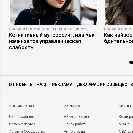
РИСКИ И ВОЗМОЖНОСТИ
4118
122
РИСКИ И ВОЗ
Когнитивный аутсорсинг, или Как
Как нейро
начинается управленческая
бдительно
слабость
О ПРОЕКТЕ
F.A.Q.
РЕКЛАМА
ДЕКЛАРАЦИЯ СООБЩЕСТВ
CООБЩЕСТВО
КАРЬЕРА
БИЗНЕС
Лица Сообщества
HR-менеджмент
Корпора
Лига экспертов
Поиск работы
MBA в Р
История Сообщества
Рынок труда
MBA за 