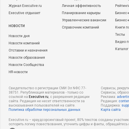
Журнал Executive.ru
Личная эффективность
Рейтинг
Executive отдыхает
Планирование карьеры
Бизнес-
Управленческие вакансии
Бизнес-
НОВОСТИ
Справочник компаний
Книги п
Тесты
Новости дня
Видео п
Новости компаний
Каталог
Отставки и назначения
Новости образования
Новости Сообщества
HR-новости
Свидетельство о регистрации СМИ Эл NФС 77-
Сервисы, рекрут
38751. Републикация материалов - только со
Сервисы, образ
ссылкой на
Executive.ru
, с разрешения редакции
Реклама:
adverti
сайта. Редакция не несет ответственности за
Редакция:
conten
высказывания пользователей на сайте.
Поддержка:
supp
Политика обработки персональных данных
Карта сайта
Executive.ru – краудсорсинговый проект, 80% текстов созданы участни
оспорить логику повествования, уточнить цифры и факты, обращайтесь 