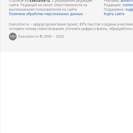
ссылкой на
Executive.ru
, с разрешения редакции
Реклама:
adverti
сайта. Редакция не несет ответственности за
Редакция:
conten
высказывания пользователей на сайте.
Поддержка:
supp
Политика обработки персональных данных
Карта сайта
Executive.ru – краудсорсинговый проект, 80% текстов созданы участни
оспорить логику повествования, уточнить цифры и факты, обращайтесь 
18+
Executive.ru © 2000 – 2026.