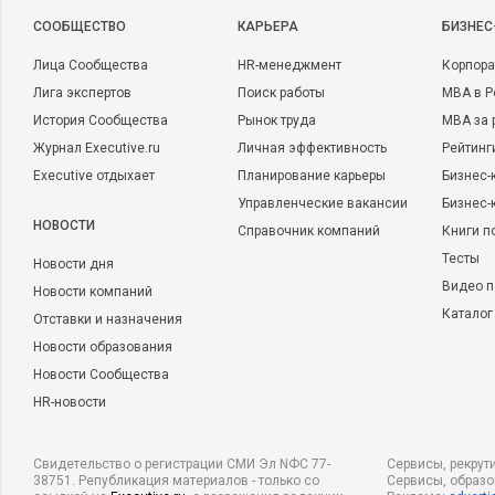
CООБЩЕСТВО
КАРЬЕРА
БИЗНЕС
Лица Сообщества
HR-менеджмент
Корпора
Лига экспертов
Поиск работы
MBA в Р
История Сообщества
Рынок труда
MBA за 
Журнал Executive.ru
Личная эффективность
Рейтинг
Executive отдыхает
Планирование карьеры
Бизнес-
Управленческие вакансии
Бизнес-
НОВОСТИ
Справочник компаний
Книги п
Тесты
Новости дня
Видео п
Новости компаний
Каталог
Отставки и назначения
Новости образования
Новости Сообщества
HR-новости
Свидетельство о регистрации СМИ Эл NФС 77-
Сервисы, рекрут
38751. Републикация материалов - только со
Сервисы, образ