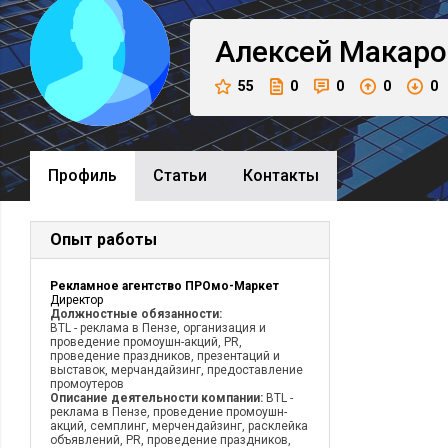
Алексей
Макаро
55
0
0
0
0
Профиль
Cтатьи
Контакты
Опыт работы
Рекламное агентство ПРОмо-Маркет
Директор
Должностные обязанности:
BTL - реклама в Пензе, организация и
проведение промоушн-акций, PR,
проведение праздников, презентаций и
выставок, мерчандайзинг, предоставление
промоутеров
Описание деятельности компании:
BTL -
реклама в Пензе, проведение промоушн-
акций, семплинг, мерчендайзинг, расклейка
объявлений, PR, проведение праздников,