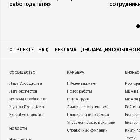
работодателя»
сотрудники
О ПРОЕКТЕ
F.A.Q.
РЕКЛАМА
ДЕКЛАРАЦИЯ СООБЩЕСТВ
CООБЩЕСТВО
КАРЬЕРА
БИЗНЕС
Лица Сообщества
HR-менеджмент
Корпора
Лига экспертов
Поиск работы
MBA в Р
История Сообщества
Рынок труда
MBA за 
Журнал Executive.ru
Личная эффективность
Рейтинг
Executive отдыхает
Планирование карьеры
Бизнес-
Управленческие вакансии
Бизнес-
НОВОСТИ
Справочник компаний
Книги п
Тесты
Новости дня