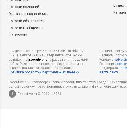
Видео п
Новости компаний
Каталог
Отставки и назначения
Новости образования
Новости Сообщества
HR-новости
Свидетельство о регистрации СМИ Эл NФС 77-
Сервисы, рекрут
38751. Републикация материалов - только со
Сервисы, образ
ссылкой на
Executive.ru
, с разрешения редакции
Реклама:
adverti
сайта. Редакция не несет ответственности за
Редакция:
conten
высказывания пользователей на сайте.
Поддержка:
supp
Политика обработки персональных данных
Карта сайта
Executive.ru – краудсорсинговый проект, 80% текстов созданы участни
оспорить логику повествования, уточнить цифры и факты, обращайтесь 
18+
Executive.ru © 2000 – 2026.