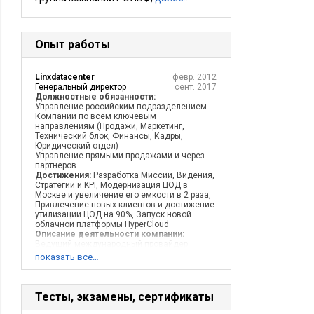
Опыт работы
Linxdatacenter
февр. 2012
Генеральный директор
сент. 2017
Должностные обязанности:
Управление российским подразделением
Компании по всем ключевым
направлениям (Продажи, Маркетинг,
Технический блок, Финансы, Кадры,
Юридический отдел)
Управление прямыми продажами и через
партнеров.
Достижения:
Разработка Миссии, Видения,
Стратегии и KPI, Модернизация ЦОД в
Москве и увеличение его емкости в 2 раза,
Привлечение новых клиентов и достижение
утилизации ЦОД на 90%, Запуск новой
облачной платформы HyperCloud
Описание деятельности компании:
Ведущий международный провайдер
облачных услуг и услуг центров обработки
показать все…
данных. Штаб-квартира – Амстердам,
Голландия.
Тесты, экзамены, сертификаты