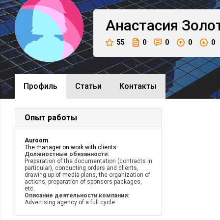
Анастасия
Золо
55
0
0
0
0
Профиль
Cтатьи
Контакты
Опыт работы
Auroom
The manager on work with clients
Должностные обязанности:
Preparation of the documentation (contracts in
particular), conducting orders and clients,
drawing up of media-plans, the organization of
actions, preparation of sponsors packages,
etc.
Описание деятельности компании:
Advertising agency of a full cycle