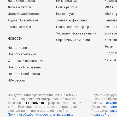
Лица Сообщества
HR-менеджмент
Корпора
Лига экспертов
Поиск работы
MBA в Р
История Сообщества
Рынок труда
MBA за 
Журнал Executive.ru
Личная эффективность
Рейтинг
Executive отдыхает
Планирование карьеры
Бизнес-
Управленческие вакансии
Бизнес-
НОВОСТИ
Справочник компаний
Книги п
Тесты
Новости дня
Видео п
Новости компаний
Каталог
Отставки и назначения
Новости образования
Новости Сообщества
HR-новости
Свидетельство о регистрации СМИ Эл NФС 77-
Сервисы, рекрут
38751. Републикация материалов - только со
Сервисы, образ
ссылкой на
Executive.ru
, с разрешения редакции
Реклама:
adverti
сайта. Редакция не несет ответственности за
Редакция:
conten
высказывания пользователей на сайте.
Поддержка:
supp
Политика обработки персональных данных
Карта сайта