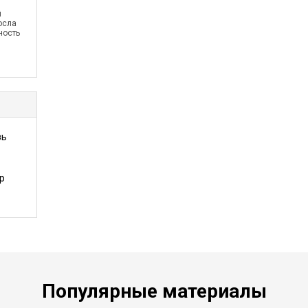
й
осла
ность
зь
р
Популярные материалы