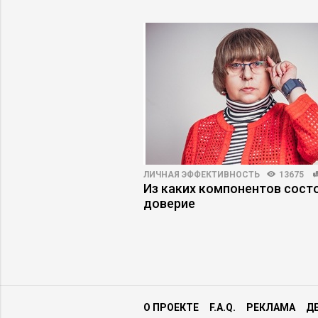
T
8695
0
ЛИЧНАЯ ЭФФЕКТИВНОСТЬ
13675
 рынок Индонезии:
Из каких компонентов сост
 и барьеры
доверие
О ПРОЕКТЕ
F.A.Q.
РЕКЛАМА
Д