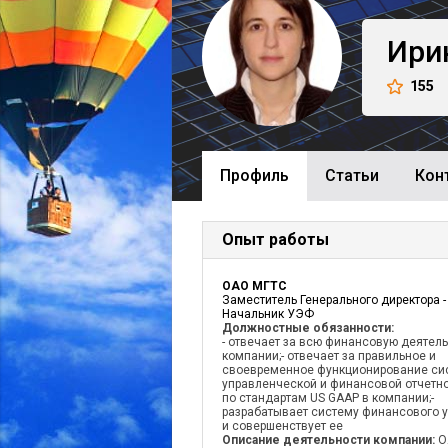
Ири
155
Профиль
Cтатьи
Кон
Опыт работы
ОАО МГТС
Заместитель Генерального директора -
Начальник УЭФ
Должностные обязанности:
- отвечает за всю финансовую деятел
компании;- отвечает за правильное и
своевременное функционирование си
управленческой и финансовой отчетн
по стандартам US GAAP в компании;-
разрабатывает систему финансового 
и совершенствует ее
Описание деятельности компании:
О