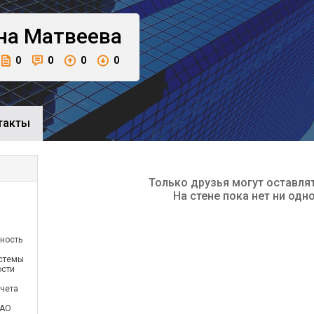
на
Матвеева
0
0
0
0
такты
Только друзья могут оставля
На стене пока нет ни одн
ьность
стемы
ости
учета
АО