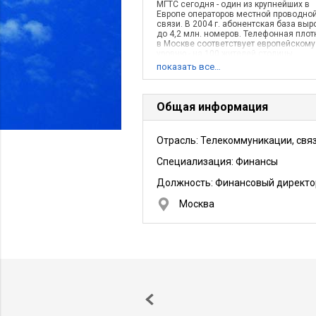
МГТС сегодня - один из крупнейших в
Европе операторов местной проводно
связи. В 2004 г. абонентская база выр
до 4,2 млн. номеров. Телефонная плот
в Москве соответствует европейскому
уровню - на 100 жителей столицы
приходится более 49 телефон
показать все…
Общая информация
Отрасль: Телекоммуникации, свя
Специализация: Финансы
Должность:
Финансовый директо
Москва