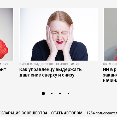
522
БИЗНЕС-ЛИДЕРСТВО
4303
28
HR-МЕН
оит
Как управленцу выдержать
ИИ в р
давление сверху и снизу
закан
начин
ЕКЛАРАЦИЯ СООБЩЕСТВА
СТАТЬ АВТОРОМ
1254 пользовате