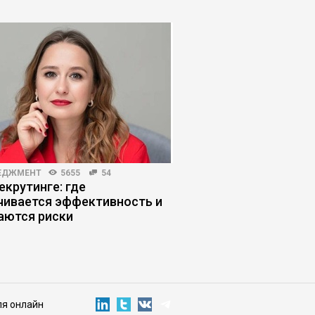
ЕДЖМЕНТ
5655
54
КОРПОРАТИВНАЯ ПРАКТИКА
екрутинге: где
Виноватых нет: как 
чивается эффективность и
процессы, которые
аются риски
брак
ля онлайн