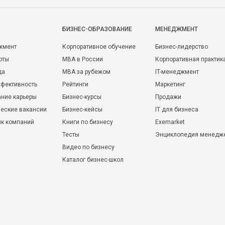
БИЗНЕС-ОБРАЗОВАНИЕ
МЕНЕДЖМЕНТ
жмент
Корпоративное обучение
Бизнес-лидерство
оты
MBA в России
Корпоративная практик
да
MBA за рубежом
IT-менеджмент
фективность
Рейтинги
Маркетинг
ние карьеры
Бизнес-курсы
Продажи
еские вакансии
Бизнес-кейсы
IT для бизнеса
ик компаний
Книги по бизнесу
Exemarket
Тесты
Энциклопедия менедж
Видео по бизнесу
Каталог бизнес-школ