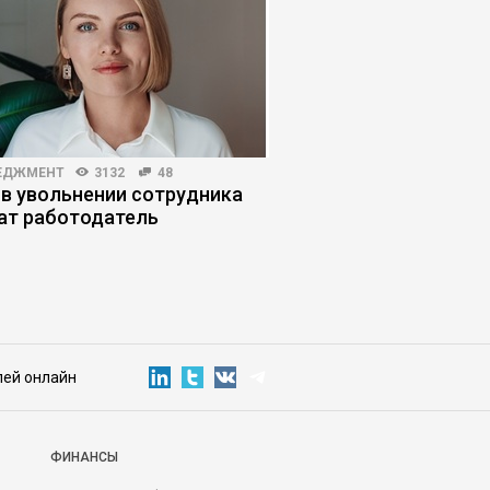
ЕДЖМЕНТ
3132
48
РЫНОК ТРУДА
3990
 в увольнении сотрудника
Человек + ИИ = нова
ат работодатель
модель сотрудника
лей онлайн
ФИНАНСЫ