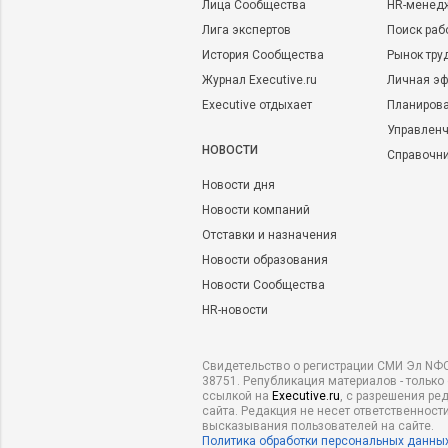
Лица Сообщества
HR-менед
Лига экспертов
Поиск раб
История Сообщества
Рынок тру
Журнал Executive.ru
Личная эф
Executive отдыхает
Планирова
Управленч
НОВОСТИ
Справочн
Новости дня
Новости компаний
Отставки и назначения
Новости образования
Новости Сообщества
HR-новости
Свидетельство о регистрации СМИ Эл NФС
38751. Републикация материалов - только
ссылкой на
Executive.ru
, с разрешения ре
сайта. Редакция не несет ответственности
высказывания пользователей на сайте.
Политика обработки персональных данны