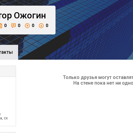
тор
Ожогин
0
0
0
0
такты
Только друзья могут оставля
На стене пока нет ни одн
я
а, сх