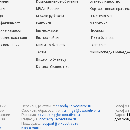
жмент
Корпоративное обучение
Бизнес-лидерство
оты
MBA в России
Корпоративная практик
да
MBA за рубежом
IT-менеджмент
фективность
Рейтинги
Маркетинг
ние карьеры
Бизнес-курсы
Продажи
еские вакансии
Бизнес-кейсы
IT для бизнеса
ик компаний
Книги по бизнесу
Exemarket
Тесты
Энциклопедия менедж
Видео по бизнесу
Каталог бизнес-школ
 77-
Сервисы, рекрутинг:
search@e-xecutive.ru
Телефон 
 со
Сервисы, образование:
trainings@e-xecutive.ru
Телефон 
дакции
Реклама:
advertising@e-xecutive.ru
Адрес:
1
 за
Редакция:
content@e-xecutive.ru
дом 2-38,
Поддержка:
support@e-xecutive.ru
х
Карта сайта