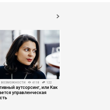
И ВОЗМОЖНОСТИ
4118
122
РЫНОК ТРУДА
18398
тивный аутсорсинг, или Как
«ИИ сломал найм»: к
ается управленческая
адаптироваться к н
сть
правилам поиска ра