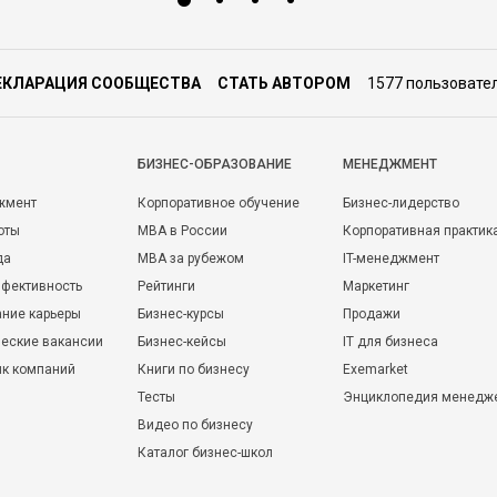
ЕКЛАРАЦИЯ СООБЩЕСТВА
СТАТЬ АВТОРОМ
1577 пользовате
БИЗНЕС-ОБРАЗОВАНИЕ
МЕНЕДЖМЕНТ
жмент
Корпоративное обучение
Бизнес-лидерство
оты
MBA в России
Корпоративная практик
да
MBA за рубежом
IT-менеджмент
фективность
Рейтинги
Маркетинг
ние карьеры
Бизнес-курсы
Продажи
еские вакансии
Бизнес-кейсы
IT для бизнеса
ик компаний
Книги по бизнесу
Exemarket
Тесты
Энциклопедия менедж
Видео по бизнесу
Каталог бизнес-школ