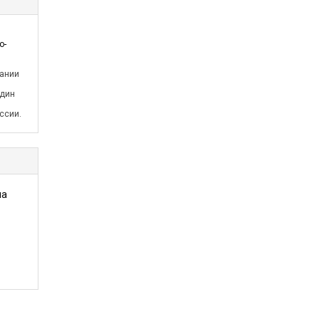
о-
ании
дин
ссии.
на