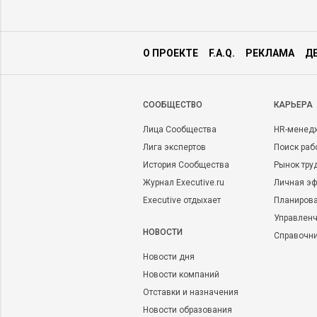
О ПРОЕКТЕ
F.A.Q.
РЕКЛАМА
Д
CООБЩЕСТВО
КАРЬЕРА
Лица Сообщества
HR-менед
Лига экспертов
Поиск раб
История Сообщества
Рынок тру
Журнал Executive.ru
Личная эф
Executive отдыхает
Планирова
Управленч
НОВОСТИ
Справочн
Новости дня
Новости компаний
Отставки и назначения
Новости образования