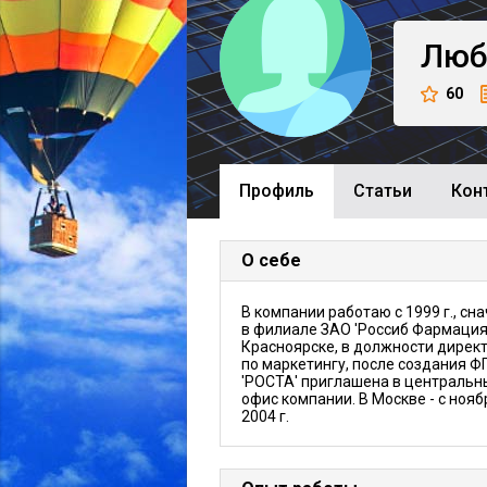
Люб
60
Профиль
Cтатьи
Кон
О себе
В компании работаю с 1999 г., сн
в филиале ЗАО 'Россиб Фармация' 
Красноярске, в должности дирек
по маркетингу, после создания Ф
'РОСТА' приглашена в центральн
офис компании. В Москве - с нояб
2004 г.