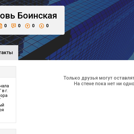
овь
Боинская
0
0
0
0
такты
Только друзья могут оставля
На стене пока нет ни одн
ачала
в г.
тора
Г
ый
ря