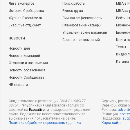
Лига экспертов
Поиск работы
MBA в Р
История Сообщества
Рынок труда
MBA за 
Журнал Executive.ru
Личная эффективность
Рейтинг
Executive отдыхает
Планирование карьеры
Бизнес-
Управленческие вакансии
Бизнес-
НОВОСТИ
Справочник компаний
Книги п
Тесты
Новости дня
Видео п
Новости компаний
Каталог
Отставки и назначения
Новости образования
Новости Сообщества
HR-новости
Свидетельство о регистрации СМИ Эл NФС 77-
Сервисы, рекрут
38751. Републикация материалов - только со
Сервисы, образ
ссылкой на
Executive.ru
, с разрешения редакции
Реклама:
adverti
сайта. Редакция не несет ответственности за
Редакция:
conten
высказывания пользователей на сайте.
Поддержка:
supp
Политика обработки персональных данных
Карта сайта