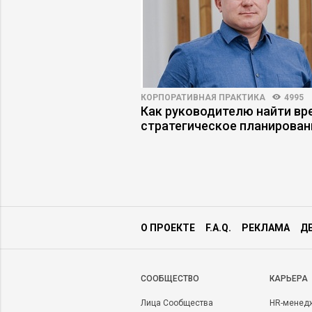
ПРАКТИКА
9118
18
КОРПОРАТИВНАЯ ПРАКТИКА
4995
бя незрело –
Как руководителю найти вр
ли руководители?
стратегическое планирован
О ПРОЕКТЕ
F.A.Q.
РЕКЛАМА
Д
CООБЩЕСТВО
КАРЬЕРА
Лица Сообщества
HR-менед