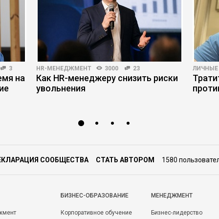
3
HR-МЕНЕДЖМЕНТ
3000
23
ЛИЧНЫЕ
емя на
Как HR-менеджеру снизить риски
Трати
ие
увольнения
проти
ЕКЛАРАЦИЯ СООБЩЕСТВА
СТАТЬ АВТОРОМ
1580 пользовате
БИЗНЕС-ОБРАЗОВАНИЕ
МЕНЕДЖМЕНТ
жмент
Корпоративное обучение
Бизнес-лидерство