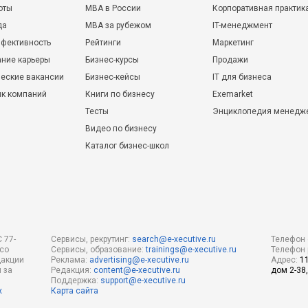
оты
MBA в России
Корпоративная практик
да
MBA за рубежом
IT-менеджмент
фективность
Рейтинги
Маркетинг
ние карьеры
Бизнес-курсы
Продажи
еские вакансии
Бизнес-кейсы
IT для бизнеса
ик компаний
Книги по бизнесу
Exemarket
Тесты
Энциклопедия менедж
Видео по бизнесу
Каталог бизнес-школ
 77-
Сервисы, рекрутинг:
search@e-xecutive.ru
Телефон 
 со
Сервисы, образование:
trainings@e-xecutive.ru
Телефон 
дакции
Реклама:
advertising@e-xecutive.ru
Адрес:
1
 за
Редакция:
content@e-xecutive.ru
дом 2-38,
Поддержка:
support@e-xecutive.ru
х
Карта сайта