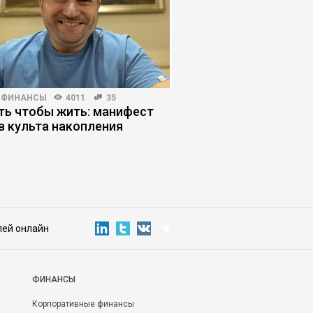
 ФИНАНСЫ
4011
35
ЖУРНАЛ
7419
273
ть чтобы жить: манифест
Почему студенты с
в культа накопления
помощь нейросетей
лей онлайн
ФИНАНСЫ
Корпоративные финансы