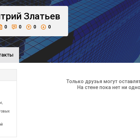
трий
Златьев
0
0
0
0
такты
Только друзья могут оставля
На стене пока нет ни одн
ы,
говых
ой