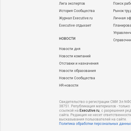
Лига экспертов
Поиск раб
История Сообщества
Рынок тру
Журнал Executive.ru
Личная эф
Executive отдыхает
Планирова
Управленч
НОВОСТИ
Справочн
Новости дня
Новости компаний
Отставки и назначения
Новости образования
Новости Сообщества
HR-новости
Свидетельство о регистрации СМИ Эл NФС
38751. Републикация материалов - только
ссылкой на
Executive.ru
, с разрешения ре
сайта. Редакция не несет ответственности
высказывания пользователей на сайте.
Политика обработки персональных данны