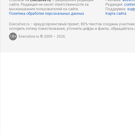
ссылкой на
Executive.ru
, с разрешения редакции
Реклама:
adverti
сайта. Редакция не несет ответственности за
Редакция:
conten
высказывания пользователей на сайте.
Поддержка:
supp
Политика обработки персональных данных
Карта сайта
Executive.ru – краудсорсинговый проект, 80% текстов созданы участни
оспорить логику повествования, уточнить цифры и факты, обращайтесь 
18+
Executive.ru © 2000 – 2026.