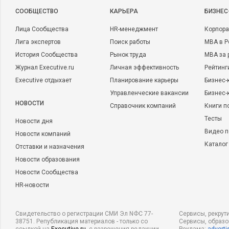
CООБЩЕСТВО
КАРЬЕРА
БИЗНЕС
Лица Сообщества
HR-менеджмент
Корпора
Лига экспертов
Поиск работы
MBA в Р
История Сообщества
Рынок труда
MBA за 
Журнал Executive.ru
Личная эффективность
Рейтинг
Executive отдыхает
Планирование карьеры
Бизнес-
Управленческие вакансии
Бизнес-
НОВОСТИ
Справочник компаний
Книги п
Тесты
Новости дня
Видео п
Новости компаний
Каталог
Отставки и назначения
Новости образования
Новости Сообщества
HR-новости
Свидетельство о регистрации СМИ Эл NФС 77-
Сервисы, рекрут
38751. Републикация материалов - только со
Сервисы, образ