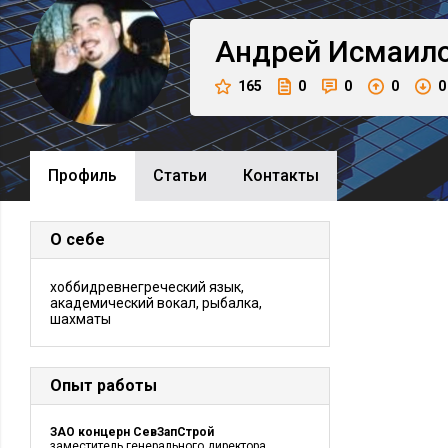
Андрей
Исмаил
165
0
0
0
0
Профиль
Cтатьи
Контакты
О себе
хоббидревнегреческий язык,
академический вокал, рыбалка,
шахматы
Опыт работы
ЗАО концерн СевЗапСтрой
заместитель генерального директора