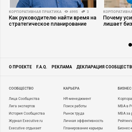
КОРПОРАТИВНАЯ ПРАКТИКА
4995
3
КОРПОРАТИВНА
Как руководителю найти время на
Почему ус
стратегическое планирование
лишает би
О ПРОЕКТЕ
F.A.Q.
РЕКЛАМА
ДЕКЛАРАЦИЯ СООБЩЕСТВ
CООБЩЕСТВО
КАРЬЕРА
БИЗНЕС
Лица Сообщества
HR-менеджмент
Корпора
Лига экспертов
Поиск работы
MBA в Р
История Сообщества
Рынок труда
MBA за 
Журнал Executive.ru
Личная эффективность
Рейтинг
Executive отдыхает
Планирование карьеры
Бизнес-