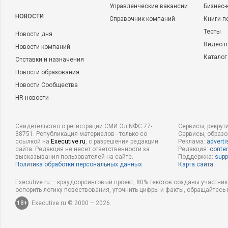
Управленческие вакансии
Бизнес-
НОВОСТИ
Справочник компаний
Книги п
Тесты
Новости дня
Видео п
Новости компаний
Каталог
Отставки и назначения
Новости образования
Новости Сообщества
HR-новости
Свидетельство о регистрации СМИ Эл NФС 77-
Сервисы, рекрут
38751. Републикация материалов - только со
Сервисы, образ
ссылкой на
Executive.ru
, с разрешения редакции
Реклама:
adverti
сайта. Редакция не несет ответственности за
Редакция:
conten
высказывания пользователей на сайте.
Поддержка:
supp
Политика обработки персональных данных
Карта сайта
Executive.ru – краудсорсинговый проект, 80% текстов созданы участни
оспорить логику повествования, уточнить цифры и факты, обращайтесь 
18+
Executive.ru © 2000 – 2026.