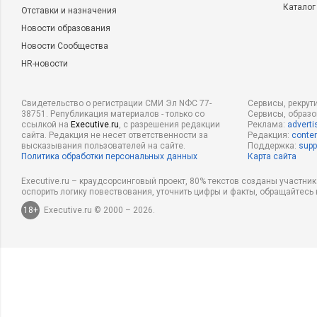
Каталог
Отставки и назначения
Новости образования
Новости Сообщества
HR-новости
Свидетельство о регистрации СМИ Эл NФС 77-
Сервисы, рекрут
38751. Републикация материалов - только со
Сервисы, образ
ссылкой на
Executive.ru
, с разрешения редакции
Реклама:
adverti
сайта. Редакция не несет ответственности за
Редакция:
conten
высказывания пользователей на сайте.
Поддержка:
supp
Политика обработки персональных данных
Карта сайта
Executive.ru – краудсорсинговый проект, 80% текстов созданы участни
оспорить логику повествования, уточнить цифры и факты, обращайтесь 
18+
Executive.ru © 2000 – 2026.