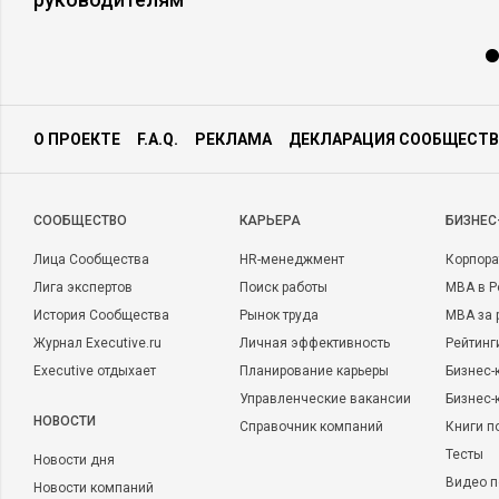
О ПРОЕКТЕ
F.A.Q.
РЕКЛАМА
ДЕКЛАРАЦИЯ СООБЩЕСТВ
CООБЩЕСТВО
КАРЬЕРА
БИЗНЕС
Лица Сообщества
HR-менеджмент
Корпора
Лига экспертов
Поиск работы
MBA в Р
История Сообщества
Рынок труда
MBA за 
Журнал Executive.ru
Личная эффективность
Рейтинг
Executive отдыхает
Планирование карьеры
Бизнес-
Управленческие вакансии
Бизнес-
НОВОСТИ
Справочник компаний
Книги п
Тесты
Новости дня
Видео п
Новости компаний