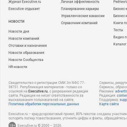
Журнал Executive.ru
Личная эффективность
Рейтинг
Executive отдыхает
Планирование карьеры
Бизнес-
Управленческие вакансии
Бизнес-
НОВОСТИ
Справочник компаний
Книги п
Тесты
Новости дня
Видео п
Новости компаний
Каталог
Отставки и назначения
Новости образования
Новости Сообщества
HR-новости
Свидетельство о регистрации СМИ Эл NФС 77-
Сервисы, рекрут
38751. Републикация материалов - только со
Сервисы, образ
ссылкой на
Executive.ru
, с разрешения редакции
Реклама:
adverti
сайта. Редакция не несет ответственности за
Редакция:
conten
высказывания пользователей на сайте.
Поддержка:
supp
Политика обработки персональных данных
Карта сайта
Executive.ru – краудсорсинговый проект, 80% текстов созданы участни
оспорить логику повествования, уточнить цифры и факты, обращайтесь 
18+
Executive.ru © 2000 – 2026.