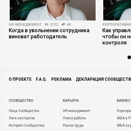
HR-МЕНЕДЖМЕНТ
3132
48
КОРПОРАТИВНА
Когда в увольнении сотрудника
Как управл
виноват работодатель
чтобы он н
контроля
О ПРОЕКТЕ
F.A.Q.
РЕКЛАМА
ДЕКЛАРАЦИЯ СООБЩЕСТВ
CООБЩЕСТВО
КАРЬЕРА
БИЗНЕС
Лица Сообщества
HR-менеджмент
Корпора
Лига экспертов
Поиск работы
MBA в Р
История Сообщества
Рынок труда
MBA за 