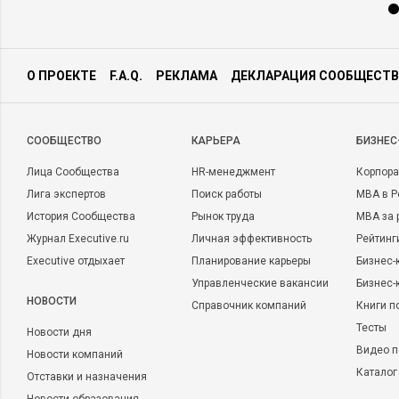
О ПРОЕКТЕ
F.A.Q.
РЕКЛАМА
ДЕКЛАРАЦИЯ СООБЩЕСТВ
CООБЩЕСТВО
КАРЬЕРА
БИЗНЕС
Лица Сообщества
HR-менеджмент
Корпора
Лига экспертов
Поиск работы
MBA в Р
История Сообщества
Рынок труда
MBA за 
Журнал Executive.ru
Личная эффективность
Рейтинг
Executive отдыхает
Планирование карьеры
Бизнес-
Управленческие вакансии
Бизнес-
НОВОСТИ
Справочник компаний
Книги п
Тесты
Новости дня
Видео п
Новости компаний
Каталог
Отставки и назначения