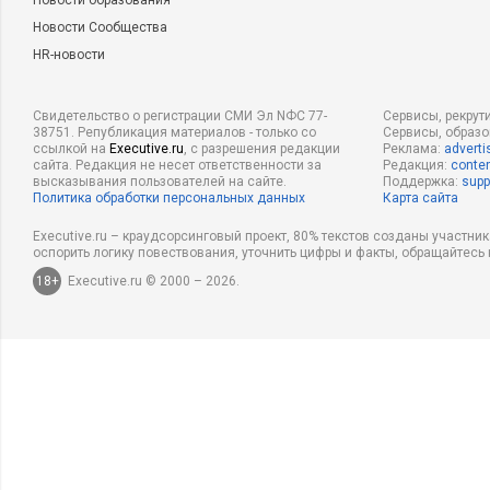
Новости образования
Новости Сообщества
HR-новости
Свидетельство о регистрации СМИ Эл NФС 77-
Сервисы, рекрут
38751. Републикация материалов - только со
Сервисы, образ
ссылкой на
Executive.ru
, с разрешения редакции
Реклама:
adverti
сайта. Редакция не несет ответственности за
Редакция:
conten
высказывания пользователей на сайте.
Поддержка:
supp
Политика обработки персональных данных
Карта сайта
Executive.ru – краудсорсинговый проект, 80% текстов созданы участни
оспорить логику повествования, уточнить цифры и факты, обращайтесь 
18+
Executive.ru © 2000 – 2026.