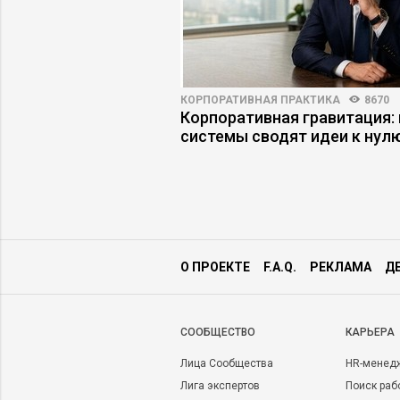
ПРАКТИКА
5858
92
КОРПОРАТИВНАЯ ПРАКТИКА
8670
ского менеджмента
Корпоративная гравитация: 
системы сводят идеи к нул
О ПРОЕКТЕ
F.A.Q.
РЕКЛАМА
Д
CООБЩЕСТВО
КАРЬЕРА
Лица Сообщества
HR-менед
Лига экспертов
Поиск раб