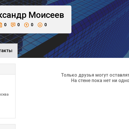
ксандр
Моисеев
0
0
0
0
такты
Только друзья могут оставля
На стене пока нет ни одн
осква