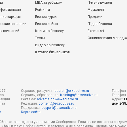
да
MBA за рубежом
IT-менеджмент
фективность
Рейтинги
Маркетинг
ние карьеры
Бизнес-курсы
Продажи
еские вакансии
Бизнес-кейсы
IT для бизнеса
ик компаний
Книги по бизнесу
Exemarket
Тесты
Энциклопедия менедж
Видео по бизнесу
Каталог бизнес-школ
 77-
Сервисы, рекрутинг:
search@e-xecutive.ru
Телефон 
 со
Сервисы, образование:
trainings@e-xecutive.ru
Телефон 
дакции
Реклама:
advertising@e-xecutive.ru
Адрес:
1
 за
Редакция:
content@e-xecutive.ru
дом 2-38,
Поддержка:
support@e-xecutive.ru
х
Карта сайта
 80% текстов созданы участниками Сообщества. Если вы не согласны с идеям
 цифры и факты, обращайтесь к авторам, а не в редакцию. Сделать это можн