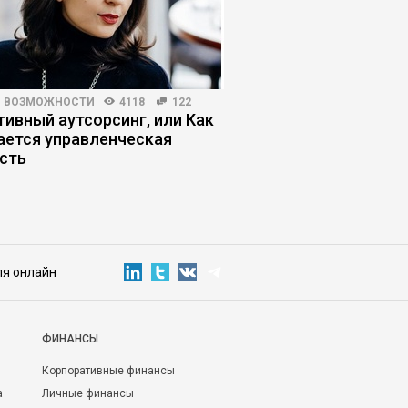
И ВОЗМОЖНОСТИ
4118
122
БИЗНЕС-ЛИДЕРСТВО
430
тивный аутсорсинг, или Как
Как управленцу выд
ается управленческая
давление сверху и с
сть
ля онлайн
ФИНАНСЫ
Корпоративные финансы
а
Личные финансы