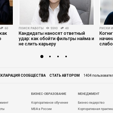
60
ПОИСК РАБОТЫ
5593
40
РИСКИ 
как
Кандидаты наносят ответный
Когни
ю
удар: как обойти фильтры найма и
начин
не слить карьеру
слабо
ЕКЛАРАЦИЯ СООБЩЕСТВА
СТАТЬ АВТОРОМ
1404 пользовате
БИЗНЕС-ОБРАЗОВАНИЕ
МЕНЕДЖМЕНТ
жмент
Корпоративное обучение
Бизнес-лидерство
оты
MBA в России
Корпоративная практик