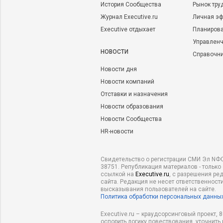
История Сообщества
Рынок тру
Журнал Executive.ru
Личная эф
Executive отдыхает
Планирова
Управленч
НОВОСТИ
Справочн
Новости дня
Новости компаний
Отставки и назначения
Новости образования
Новости Сообщества
HR-новости
Свидетельство о регистрации СМИ Эл NФС
38751. Републикация материалов - только
ссылкой на
Executive.ru
, с разрешения ре
сайта. Редакция не несет ответственности
высказывания пользователей на сайте.
Политика обработки персональных данны
Executive.ru – краудсорсинговый проект,
оспорить логику повествования, уточнить