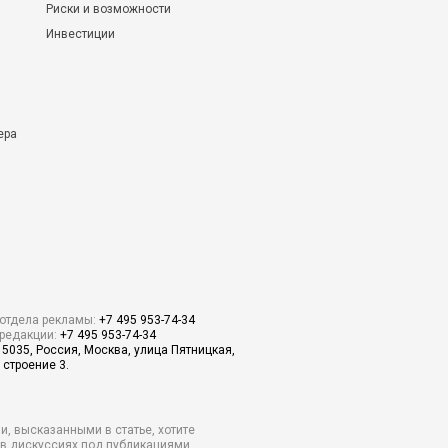
Риски и возможности
Инвестиции
ера
отдела рекламы:
+7 495 953-74-34
редакции:
+7 495 953-74-34
15035, Россия, Москва, улица Пятницкая,
 строение 3.
и, высказанными в статье, хотите
о в дискуссиях под публикациями.