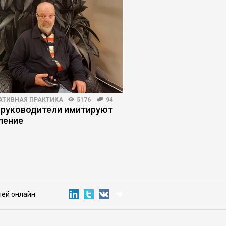
АТИВНАЯ ПРАКТИКА
5176
94
HR-МЕНЕДЖМЕНТ
3132
 руководители имитируют
Когда в увольнении 
ление
виноват работодате
лей онлайн