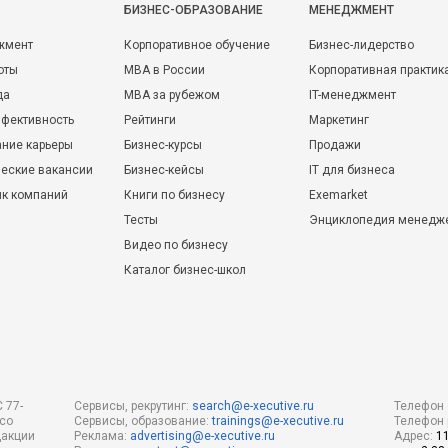
БИЗНЕС-ОБРАЗОВАНИЕ
МЕНЕДЖМЕНТ
жмент
Корпоративное обучение
Бизнес-лидерство
оты
MBA в России
Корпоративная практик
да
MBA за рубежом
IT-менеджмент
фективность
Рейтинги
Маркетинг
ние карьеры
Бизнес-курсы
Продажи
еские вакансии
Бизнес-кейсы
IT для бизнеса
ик компаний
Книги по бизнесу
Exemarket
Тесты
Энциклопедия менедж
Видео по бизнесу
Каталог бизнес-школ
 77-
Сервисы, рекрутинг:
search@e-xecutive.ru
Телефон 
 со
Сервисы, образование:
trainings@e-xecutive.ru
Телефон 
дакции
Реклама:
advertising@e-xecutive.ru
Адрес:
1