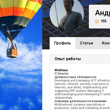
Анд
155
Профиль
Cтатьи
Кон
Опыт работы
Winkhaus
IT Director
Должностные обязанности:
Developing and managing of IT infrastru
(servers, network, security, mail service,
telecom, and other), Implementing and
supporting ERP system, Managing IT
staff,Developing and maintaining IT vend
relationships.
Описание деятельности компании:
Multinational company specializes in
production, sales and marketing of wind