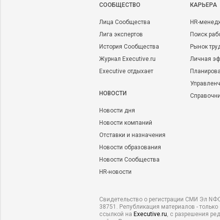
CООБЩЕСТВО
КАРЬЕРА
Лица Сообщества
HR-менед
Лига экспертов
Поиск раб
История Сообщества
Рынок тру
Журнал Executive.ru
Личная эф
Executive отдыхает
Планирова
Управленч
НОВОСТИ
Справочн
Новости дня
Новости компаний
Отставки и назначения
Новости образования
Новости Сообщества
HR-новости
Свидетельство о регистрации СМИ Эл NФС
38751. Републикация материалов - только
ссылкой на
Executive.ru
, с разрешения ре