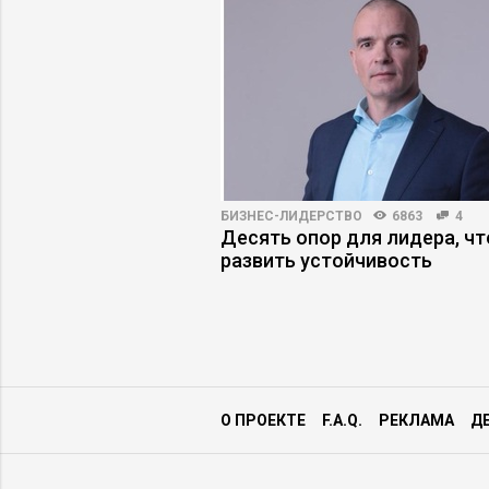
С-ШКОЛ
3001
0
БИЗНЕС-ЛИДЕРСТВО
6863
4
сказали, как
Десять опор для лидера, ч
рынок
развить устойчивость
го обучения в 2026
и образования
О ПРОЕКТЕ
F.A.Q.
РЕКЛАМА
Д