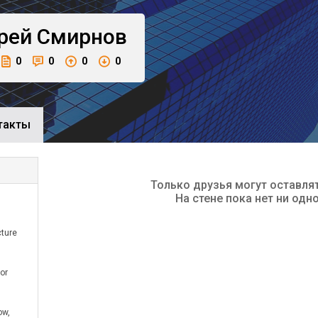
рей
Смирнов
0
0
0
0
такты
Только друзья могут оставля
На стене пока нет ни одн
cture
or
ow,