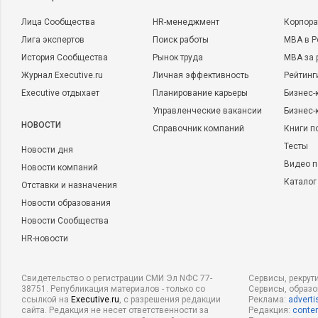
Лица Сообщества
HR-менеджмент
Корпора
Лига экспертов
Поиск работы
MBA в Р
История Сообщества
Рынок труда
MBA за 
Журнал Executive.ru
Личная эффективность
Рейтинг
Executive отдыхает
Планирование карьеры
Бизнес-
Управленческие вакансии
Бизнес-
НОВОСТИ
Справочник компаний
Книги п
Тесты
Новости дня
Видео п
Новости компаний
Каталог
Отставки и назначения
Новости образования
Новости Сообщества
HR-новости
Свидетельство о регистрации СМИ Эл NФС 77-
Сервисы, рекрут
38751. Републикация материалов - только со
Сервисы, образ
ссылкой на
Executive.ru
, с разрешения редакции
Реклама:
adverti
сайта. Редакция не несет ответственности за
Редакция:
conten