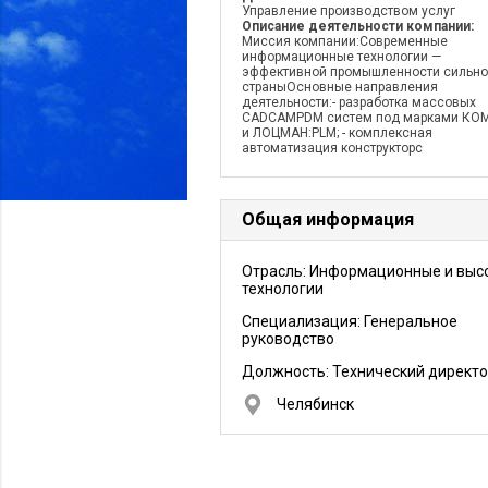
Управление производством услуг
Описание деятельности компании:
Миссия компании:Современные
информационные технологии —
эффективной промышленности сильн
страныОсновные направления
деятельности:- разработка массовых
CADCAMPDM систем под марками КО
и ЛОЦМАН:PLM; - комплексная
автоматизация конструкторс
Общая информация
Отрасль: Информационные и выс
технологии
Специализация: Генеральное
руководство
Должность:
Технический директ
Челябинск