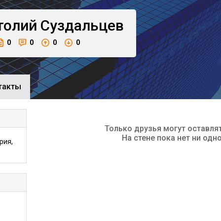
толий
Суздальцев
0
0
0
0
такты
Только друзья могут оставля
На стене пока нет ни одн
рия,