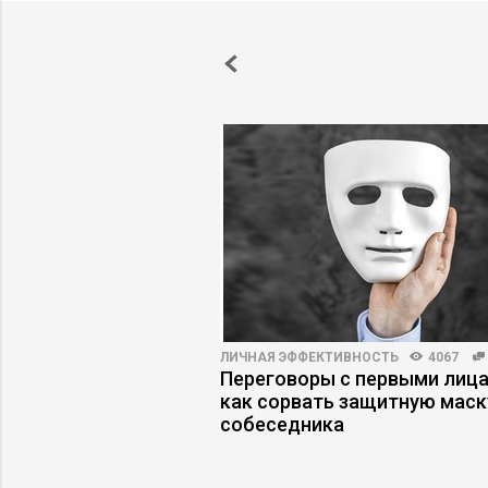
ПРАКТИКА
5326
71
ЛИЧНАЯ ЭФФЕКТИВНОСТЬ
4067
ение ИИ не
Переговоры с первыми лица
 ожиданий: пять
как сорвать защитную маск
ких ошибок
собеседника