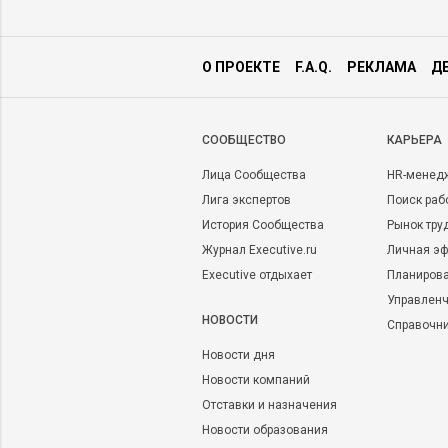
О ПРОЕКТЕ
F.A.Q.
РЕКЛАМА
Д
CООБЩЕСТВО
КАРЬЕРА
Лица Сообщества
HR-менед
Лига экспертов
Поиск раб
История Сообщества
Рынок тру
Журнал Executive.ru
Личная эф
Executive отдыхает
Планирова
Управленч
НОВОСТИ
Справочн
Новости дня
Новости компаний
Отставки и назначения
Новости образования