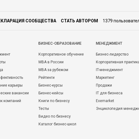
ЕКЛАРАЦИЯ СООБЩЕСТВА
СТАТЬ АВТОРОМ
1379 пользовате
БИЗНЕС-ОБРАЗОВАНИЕ
МЕНЕДЖМЕНТ
жмент
Корпоративное обучение
Бизнес-лидерство
оты
MBA в России
Корпоративная практик
да
MBA за рубежом
IT-менеджмент
фективность
Рейтинги
Маркетинг
ние карьеры
Бизнес-курсы
Продажи
еские вакансии
Бизнес-кейсы
IT для бизнеса
ик компаний
Книги по бизнесу
Exemarket
Тесты
Энциклопедия менедж
Видео по бизнесу
Каталог бизнес-школ