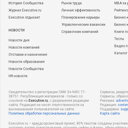
История Сообщества
Рынок труда
MBA за 
Журнал Executive.ru
Личная эффективность
Рейтинг
Executive отдыхает
Планирование карьеры
Бизнес-
Управленческие вакансии
Бизнес-
НОВОСТИ
Справочник компаний
Книги п
Тесты
Новости дня
Видео п
Новости компаний
Каталог
Отставки и назначения
Новости образования
Новости Сообщества
HR-новости
Свидетельство о регистрации СМИ Эл NФС 77-
Сервисы, рекрут
38751. Републикация материалов - только со
Сервисы, образ
ссылкой на
Executive.ru
, с разрешения редакции
Реклама:
adverti
сайта. Редакция не несет ответственности за
Редакция:
conten
высказывания пользователей на сайте.
Поддержка:
supp
Политика обработки персональных данных
Карта сайта
Executive.ru – краудсорсинговый проект, 80% текстов созданы участни
оспорить логику повествования, уточнить цифры и факты, обращайтесь 