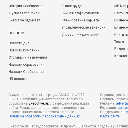
История Сообщества
Рынок труда
MBA за 
Журнал Executive.ru
Личная эффективность
Рейтинг
Executive отдыхает
Планирование карьеры
Бизнес-
Управленческие вакансии
Бизнес-
НОВОСТИ
Справочник компаний
Книги п
Тесты
Новости дня
Видео п
Новости компаний
Каталог
Отставки и назначения
Новости образования
Новости Сообщества
HR-новости
Свидетельство о регистрации СМИ Эл NФС 77-
Сервисы, рекрут
38751. Републикация материалов - только со
Сервисы, образ
ссылкой на
Executive.ru
, с разрешения редакции
Реклама:
adverti
сайта. Редакция не несет ответственности за
Редакция:
conten
высказывания пользователей на сайте.
Поддержка:
supp
Политика обработки персональных данных
Карта сайта
Executive.ru – краудсорсинговый проект, 80% текстов созданы участни