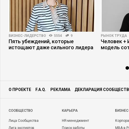
БИЗНЕС-ЛИДЕРСТВО
5554
9
РЫНОК ТРУДА
ри
Пять убеждений, которые
Человек + 
истощают даже сильного лидера
модель со
О ПРОЕКТЕ
F.A.Q.
РЕКЛАМА
ДЕКЛАРАЦИЯ СООБЩЕСТВ
CООБЩЕСТВО
КАРЬЕРА
БИЗНЕС
Лица Сообщества
HR-менеджмент
Корпора
Лига экспертов
Поиск работы
MBA в Р