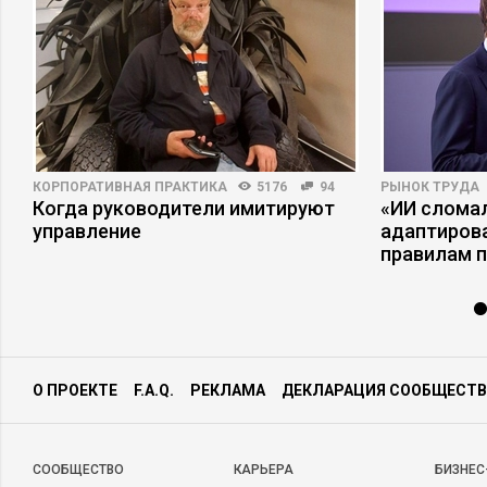
КОРПОРАТИВНАЯ ПРАКТИКА
5176
94
РЫНОК ТРУДА
Когда руководители имитируют
«ИИ сломал
управление
адаптиров
правилам 
О ПРОЕКТЕ
F.A.Q.
РЕКЛАМА
ДЕКЛАРАЦИЯ СООБЩЕСТВ
CООБЩЕСТВО
КАРЬЕРА
БИЗНЕС