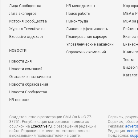
Лица Сообщества
HR-менеджмент
Корпора
Лига экспертов
Поиск работы
MBA в Р
История Сообщества
Рынок труда
MBA за 
Журнал Executive.ru
Личная эффективность
Рейтинг
Executive отдыхает
Планирование карьеры
Бизнес-
Управленческие вакансии
Бизнес-
НОВОСТИ
Справочник компаний
Книги п
Тесты
Новости дня
Видео п
Новости компаний
Каталог
Отставки и назначения
Новости образования
Новости Сообщества
HR-новости
Свидетельство о регистрации СМИ Эл NФС 77-
Сервисы, рекрут
38751. Републикация материалов - только со
Сервисы, образ
ссылкой на
Executive.ru
, с разрешения редакции
Реклама:
adverti
сайта. Редакция не несет ответственности за
Редакция:
conten
высказывания пользователей на сайте.
Поддержка:
supp