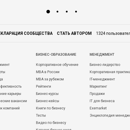
ЕКЛАРАЦИЯ СООБЩЕСТВА
СТАТЬ АВТОРОМ
1324 пользовате
БИЗНЕС-ОБРАЗОВАНИЕ
МЕНЕДЖМЕНТ
жмент
Корпоративное обучение
Бизнес-лидерство
оты
MBA в России
Корпоративная практик
да
MBA за рубежом
IT-менеджмент
фективность
Рейтинги
Маркетинг
ние карьеры
Бизнес-курсы
Продажи
еские вакансии
Бизнес-кейсы
IT для бизнеса
ик компаний
Книги по бизнесу
Exemarket
Тесты
Энциклопедия менедж
Видео по бизнесу