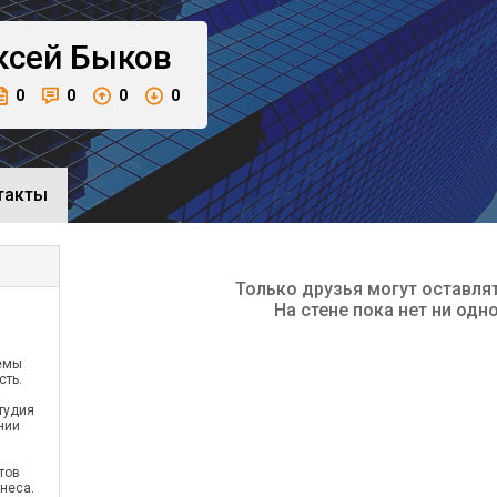
ксей
Быков
0
0
0
0
такты
Только друзья могут оставля
На стене пока нет ни одн
темы
сть.
тудия
нии
тов
неса.