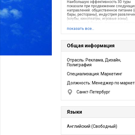
Наибольшую эффективность 3D туры
показали при продвижении следующи
направлений: общественное питание (
бары, рестораны), индустрия развлече
(клубы, кинотеатры, игровые зоны),
гостиничный бизнес, розничная торго
(магазины, бутики, галереи), услуги (ф
показать все…
центры, СПА-центры, поликлиники,
туристические агентства), недвижимос
Также нашими заказчиками являются 
корпоративные клиенты, которым
Общая информация
необходимо показать свои
производственные мощности или осве
проводимые мероприятия и акции.
Отрасль: Реклама, Дизайн,
Полиграфия
Специализация: Маркетинг
Должность:
Менеджер по маркет
Санкт-Петербург
Языки
Английский
(Свободный)