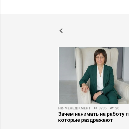
ПРАКТИКА
5176
94
HR-МЕНЕДЖМЕНТ
3735
20
одители имитируют
Зачем нанимать на работу 
которые раздражают