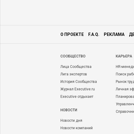
О ПРОЕКТЕ
F.A.Q.
РЕКЛАМА
Д
CООБЩЕСТВО
КАРЬЕРА
Лица Сообщества
HR-менед
Лига экспертов
Поиск раб
История Сообщества
Рынок тру
Журнал Executive.ru
Личная эф
Executive отдыхает
Планирова
Управленч
НОВОСТИ
Справочн
Новости дня
Новости компаний