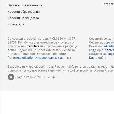
Каталог
Отставки и назначения
Новости образования
Новости Сообщества
HR-новости
Свидетельство о регистрации СМИ Эл NФС 77-
Сервисы, рекрут
38751. Републикация материалов - только со
Сервисы, образ
ссылкой на
Executive.ru
, с разрешения редакции
Реклама:
adverti
сайта. Редакция не несет ответственности за
Редакция:
conten
высказывания пользователей на сайте.
Поддержка:
supp
Политика обработки персональных данных
Карта сайта
Executive.ru – краудсорсинговый проект, 80% текстов созданы участни
оспорить логику повествования, уточнить цифры и факты, обращайтесь 
18+
Executive.ru © 2000 – 2026.