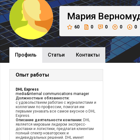
Мария
Верному
60
0
0
0
0
Профиль
Cтатьи
Контакты
Опыт работы
DHL Express
media&internal communications manager
Должностные обязанности:
с удовольствием работаю с журналистами и
коллегами по профессии, помогая им
первыми узнавать все самое вкусное о DHL
Express.
Описание деятельности компании:
DHL
является мировым лидером экспресс-
доставки и логистики, предлагая клиентам
полный спектр новаторских и
индивидуальных решений. DHL имеет