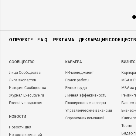
О ПРОЕКТЕ
F.A.Q.
РЕКЛАМА
ДЕКЛАРАЦИЯ СООБЩЕСТВ
CООБЩЕСТВО
КАРЬЕРА
БИЗНЕС
Лица Сообщества
HR-менеджмент
Корпора
Лига экспертов
Поиск работы
MBA в Р
История Сообщества
Рынок труда
MBA за 
Журнал Executive.ru
Личная эффективность
Рейтинг
Executive отдыхает
Планирование карьеры
Бизнес-
Управленческие вакансии
Бизнес-
НОВОСТИ
Справочник компаний
Книги п
Тесты
Новости дня
Видео п
Новости компаний