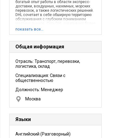
богатый опыт работы в области экспресс-
доставки, воздушных, наземных, морских
перевозок, а также логистических решений.
DHL сочетает в себе обширную территорию
обслуживания с глубоким пониманием
местных рынков. Сеть DHL охватывает более
220 стран мира.
показать все…
Общая информация
Отрасль: Транспорт, перевозки,
логистика, склад
Специализация: Связи с
общественностью
Должность:
Менеджер
Москва
Языки
Английский
(Разговорный)