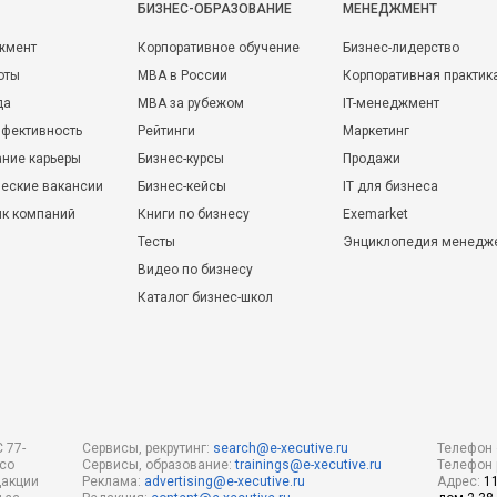
БИЗНЕС-ОБРАЗОВАНИЕ
МЕНЕДЖМЕНТ
жмент
Корпоративное обучение
Бизнес-лидерство
оты
MBA в России
Корпоративная практик
да
MBA за рубежом
IT-менеджмент
фективность
Рейтинги
Маркетинг
ние карьеры
Бизнес-курсы
Продажи
еские вакансии
Бизнес-кейсы
IT для бизнеса
ик компаний
Книги по бизнесу
Exemarket
Тесты
Энциклопедия менедж
Видео по бизнесу
Каталог бизнес-школ
 77-
Сервисы, рекрутинг:
search@e-xecutive.ru
Телефон 
 со
Сервисы, образование:
trainings@e-xecutive.ru
Телефон 
дакции
Реклама:
advertising@e-xecutive.ru
Адрес:
1