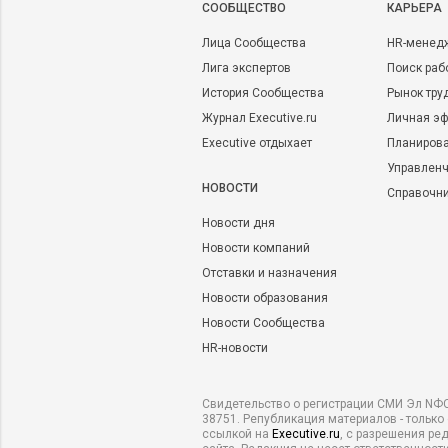
CООБЩЕСТВО
КАРЬЕРА
Лица Сообщества
HR-менед
Лига экспертов
Поиск раб
История Сообщества
Рынок тру
Журнал Executive.ru
Личная эф
Executive отдыхает
Планирова
Управленч
НОВОСТИ
Справочн
Новости дня
Новости компаний
Отставки и назначения
Новости образования
Новости Сообщества
HR-новости
Свидетельство о регистрации СМИ Эл NФС
38751. Републикация материалов - только
ссылкой на
Executive.ru
, с разрешения ре