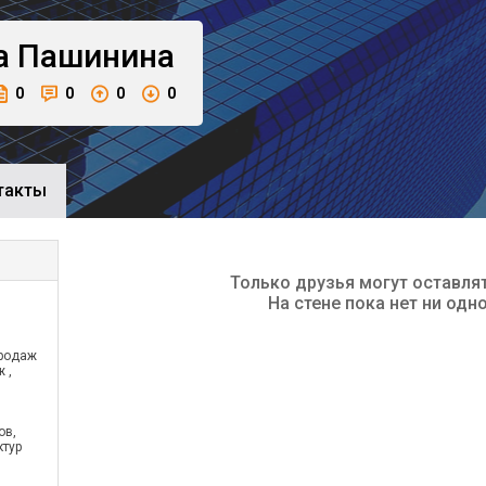
а
Пашинина
0
0
0
0
такты
Только друзья могут оставля
На стене пока нет ни одн
продаж
 ,
ов,
ктур