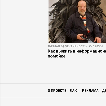
6948
13
ЛИЧНАЯ ЭФФЕКТИВНОСТЬ
120556
у руководителю
Как выжить в информацион
ьерного кризиса
помойке
О ПРОЕКТЕ
F.A.Q.
РЕКЛАМА
Д