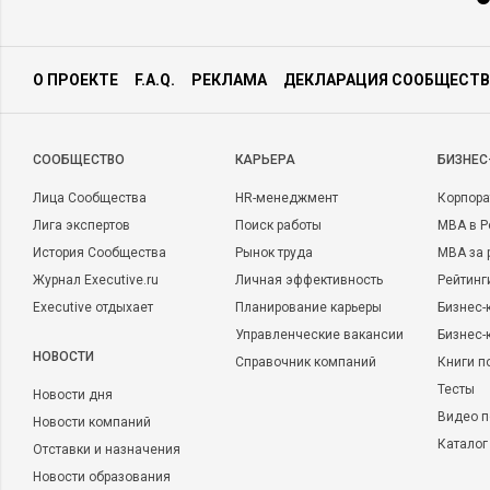
О ПРОЕКТЕ
F.A.Q.
РЕКЛАМА
ДЕКЛАРАЦИЯ СООБЩЕСТВ
CООБЩЕСТВО
КАРЬЕРА
БИЗНЕС
Лица Сообщества
HR-менеджмент
Корпора
Лига экспертов
Поиск работы
MBA в Р
История Сообщества
Рынок труда
MBA за 
Журнал Executive.ru
Личная эффективность
Рейтинг
Executive отдыхает
Планирование карьеры
Бизнес-
Управленческие вакансии
Бизнес-
НОВОСТИ
Справочник компаний
Книги п
Тесты
Новости дня
Видео п
Новости компаний
Каталог
Отставки и назначения
Новости образования