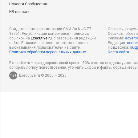
Новости Сообщества
HR-новости
Свидетельство о регистрации СМИ Эл NФС 77-
Сервисы, рекрут
38751. Републикация материалов - только со
Сервисы, образ
ссылкой на
Executive.ru
, с разрешения редакции
Реклама:
adverti
сайта. Редакция не несет ответственности за
Редакция:
conten
высказывания пользователей на сайте.
Поддержка:
supp
Политика обработки персональных данных
Карта сайта
Executive.ru – краудсорсинговый проект, 80% текстов созданы участни
оспорить логику повествования, уточнить цифры и факты, обращайтесь 
18+
Executive.ru © 2000 – 2026.