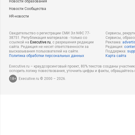
Новости образования
Новости Сообщества
HR-новости
Свидетельство о регистрации СМИ Эл NФС 77-
Сервисы, рекрут
38751. Републикация материалов - только со
Сервисы, образ
ссылкой на
Executive.ru
, с разрешения редакции
Реклама:
adverti
сайта. Редакция не несет ответственности за
Редакция:
conten
высказывания пользователей на сайте.
Поддержка:
supp
Политика обработки персональных данных
Карта сайта
Executive.ru – краудсорсинговый проект, 80% текстов созданы участни
оспорить логику повествования, уточнить цифры и факты, обращайтесь 
18+
Executive.ru © 2000 – 2026.