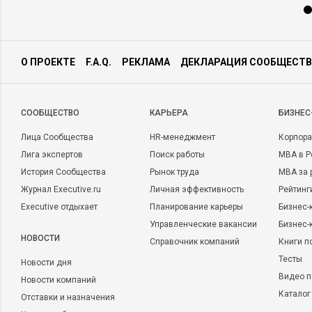
О ПРОЕКТЕ
F.A.Q.
РЕКЛАМА
ДЕКЛАРАЦИЯ СООБЩЕСТВ
CООБЩЕСТВО
КАРЬЕРА
БИЗНЕС
Лица Сообщества
HR-менеджмент
Корпора
Лига экспертов
Поиск работы
MBA в Р
История Сообщества
Рынок труда
MBA за 
Журнал Executive.ru
Личная эффективность
Рейтинг
Executive отдыхает
Планирование карьеры
Бизнес-
Управленческие вакансии
Бизнес-
НОВОСТИ
Справочник компаний
Книги п
Тесты
Новости дня
Видео п
Новости компаний
Каталог
Отставки и назначения