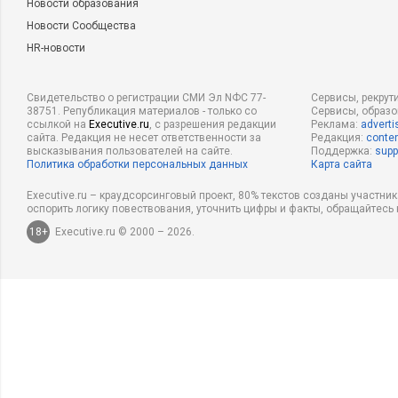
Новости образования
Новости Сообщества
HR-новости
Свидетельство о регистрации СМИ Эл NФС 77-
Сервисы, рекрут
38751. Републикация материалов - только со
Сервисы, образ
ссылкой на
Executive.ru
, с разрешения редакции
Реклама:
adverti
сайта. Редакция не несет ответственности за
Редакция:
conten
высказывания пользователей на сайте.
Поддержка:
supp
Политика обработки персональных данных
Карта сайта
Executive.ru – краудсорсинговый проект, 80% текстов созданы участни
оспорить логику повествования, уточнить цифры и факты, обращайтесь 
18+
Executive.ru © 2000 – 2026.