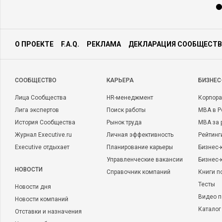
О ПРОЕКТЕ
F.A.Q.
РЕКЛАМА
ДЕКЛАРАЦИЯ СООБЩЕСТВ
CООБЩЕСТВО
КАРЬЕРА
БИЗНЕС
Лица Сообщества
HR-менеджмент
Корпора
Лига экспертов
Поиск работы
MBA в Р
История Сообщества
Рынок труда
MBA за 
Журнал Executive.ru
Личная эффективность
Рейтинг
Executive отдыхает
Планирование карьеры
Бизнес-
Управленческие вакансии
Бизнес-
НОВОСТИ
Справочник компаний
Книги п
Тесты
Новости дня
Видео п
Новости компаний
Каталог
Отставки и назначения