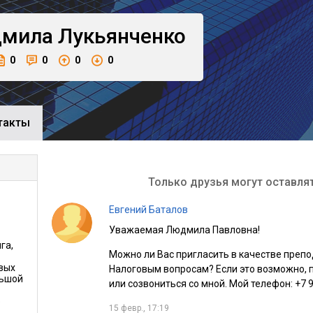
мила
Лукьянченко
0
0
0
0
такты
Только друзья могут оставля
Евгений Баталов
Уважаемая Людмила Павловна!
га,
Можно ли Вас пригласить в качестве преп
овых
Налоговым вопросам? Если это возможно, 
льшой
или созвониться со мной. Мой телефон: +7 9
о
15 февр., 17:19