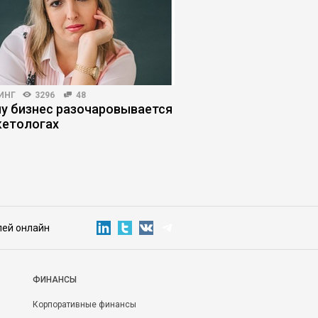
ИНГ
3296
48
ПОИСК РАБОТЫ
5593
у бизнес разочаровывается
Кандидаты наносят
кетологах
удар: как обойти фи
не слить карьеру
лей онлайн
ФИНАНСЫ
Корпоративные финансы