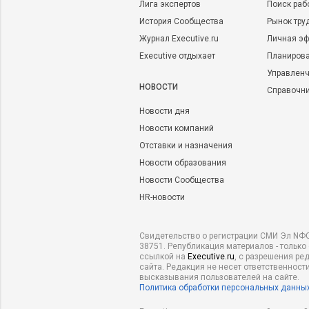
Лига экспертов
Поиск раб
История Сообщества
Рынок тру
Журнал Executive.ru
Личная эф
Executive отдыхает
Планирова
Управленч
НОВОСТИ
Справочн
Новости дня
Новости компаний
Отставки и назначения
Новости образования
Новости Сообщества
HR-новости
Свидетельство о регистрации СМИ Эл NФС
38751. Републикация материалов - только
ссылкой на
Executive.ru
, с разрешения ре
сайта. Редакция не несет ответственности
высказывания пользователей на сайте.
Политика обработки персональных данны