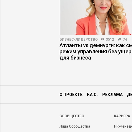
ПРАКТИКА
3908
106
БИЗНЕС-ЛИДЕРСТВО
3512
74
ный менеджер
Атланты vs демиурги: как с
 в свою игру
режим управления без ущер
для бизнеса
О ПРОЕКТЕ
F.A.Q.
РЕКЛАМА
Д
CООБЩЕСТВО
КАРЬЕРА
Лица Сообщества
HR-менед