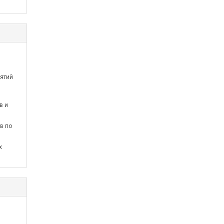
ятий
в и
в по
х