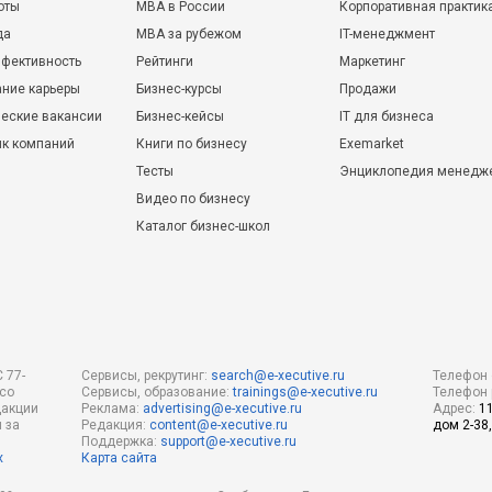
оты
MBA в России
Корпоративная практик
да
MBA за рубежом
IT-менеджмент
фективность
Рейтинги
Маркетинг
ние карьеры
Бизнес-курсы
Продажи
еские вакансии
Бизнес-кейсы
IT для бизнеса
ик компаний
Книги по бизнесу
Exemarket
Тесты
Энциклопедия менедж
Видео по бизнесу
Каталог бизнес-школ
 77-
Сервисы, рекрутинг:
search@e-xecutive.ru
Телефон 
 со
Сервисы, образование:
trainings@e-xecutive.ru
Телефон 
дакции
Реклама:
advertising@e-xecutive.ru
Адрес:
1
 за
Редакция:
content@e-xecutive.ru
дом 2-38,
Поддержка:
support@e-xecutive.ru
х
Карта сайта