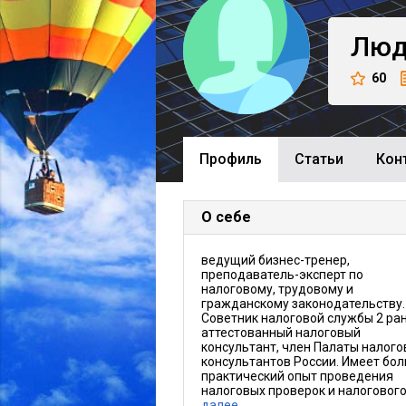
Люд
60
Профиль
Cтатьи
Кон
О себе
ведущий бизнес-тренер,
преподаватель-эксперт по
налоговому, трудовому и
гражданскому законодательству.
Советник налоговой службы 2 ран
аттестованный налоговый
консультант, член Палаты налог
консультантов России. Имеет бо
практический опыт проведения
налоговых проверок и налоговог
далее…