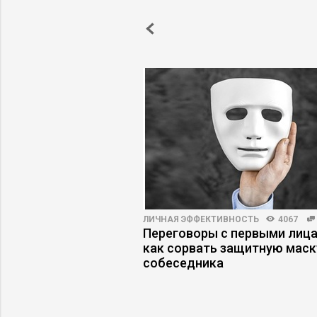
ВНОСТЬ
13675
522
ЛИЧНАЯ ЭФФЕКТИВНОСТЬ
4067
понентов состоит
Переговоры с первыми лица
как сорвать защитную маск
собеседника