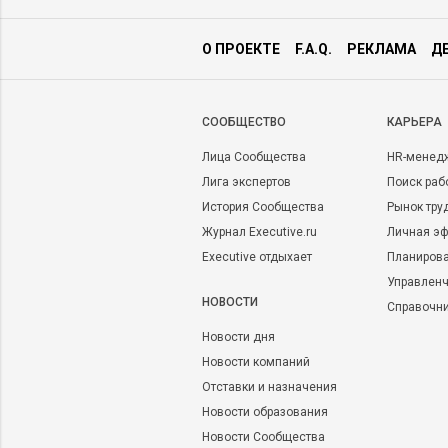
О ПРОЕКТЕ
F.A.Q.
РЕКЛАМА
Д
CООБЩЕСТВО
КАРЬЕРА
Лица Сообщества
HR-менед
Лига экспертов
Поиск раб
История Сообщества
Рынок тру
Журнал Executive.ru
Личная эф
Executive отдыхает
Планирова
Управленч
НОВОСТИ
Справочн
Новости дня
Новости компаний
Отставки и назначения
Новости образования
Новости Сообщества