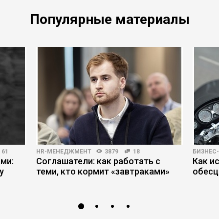
Популярные материалы
61
HR-МЕНЕДЖМЕНТ
3879
18
БИЗНЕС
ми:
Соглашатели: как работать с
Как и
у
теми, кто кормит «завтраками»
обесц