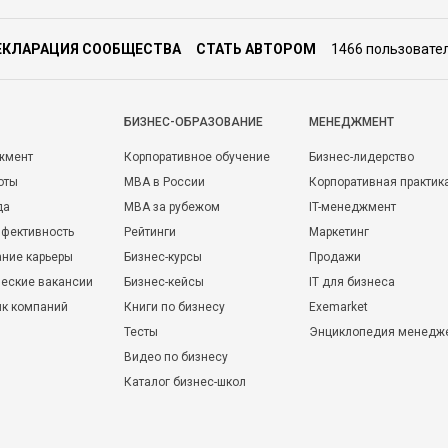
ЕКЛАРАЦИЯ СООБЩЕСТВА
СТАТЬ АВТОРОМ
1466 пользовате
БИЗНЕС-ОБРАЗОВАНИЕ
МЕНЕДЖМЕНТ
жмент
Корпоративное обучение
Бизнес-лидерство
оты
MBA в России
Корпоративная практик
да
MBA за рубежом
IT-менеджмент
фективность
Рейтинги
Маркетинг
ние карьеры
Бизнес-курсы
Продажи
еские вакансии
Бизнес-кейсы
IT для бизнеса
ик компаний
Книги по бизнесу
Exemarket
Тесты
Энциклопедия менедж
Видео по бизнесу
Каталог бизнес-школ