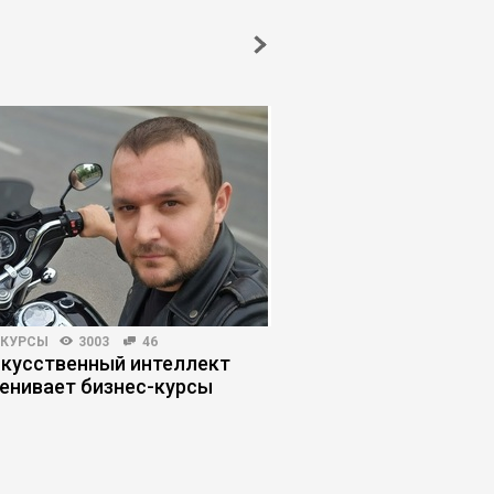
-КУРСЫ
3003
46
ПОИСК РАБОТЫ
6405
скусственный интеллект
Топ-менеджер в пои
енивает бизнес-курсы
что изменилось на р