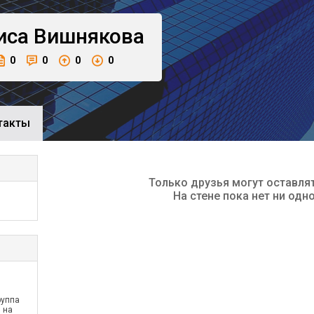
иса
Вишнякова
0
0
0
0
такты
Только друзья могут оставля
На стене пока нет ни одн
руппа
 на