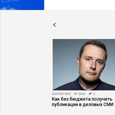
ПРАКТИКА
4339
42
МАРКЕТИНГ
5042
6
ть некомпетентного
Как без бюджета получить
, который топит
публикации в деловых СМИ