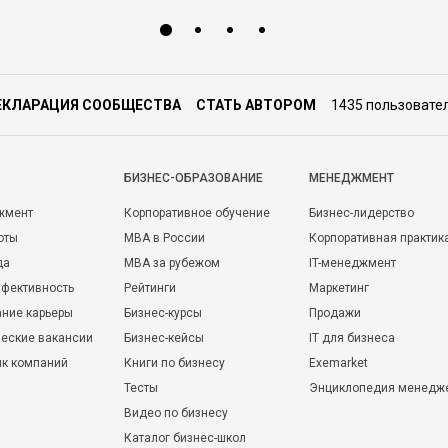
ЕКЛАРАЦИЯ СООБЩЕСТВА
СТАТЬ АВТОРОМ
1435 пользовате
БИЗНЕС-ОБРАЗОВАНИЕ
МЕНЕДЖМЕНТ
жмент
Корпоративное обучение
Бизнес-лидерство
оты
MBA в России
Корпоративная практик
да
MBA за рубежом
IT-менеджмент
фективность
Рейтинги
Маркетинг
ние карьеры
Бизнес-курсы
Продажи
еские вакансии
Бизнес-кейсы
IT для бизнеса
ик компаний
Книги по бизнесу
Exemarket
Тесты
Энциклопедия менедж
Видео по бизнесу
Каталог бизнес-школ