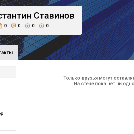
стантин
Ставинов
0
0
0
0
такты
Только друзья могут оставля
На стене пока нет ни одн
ор