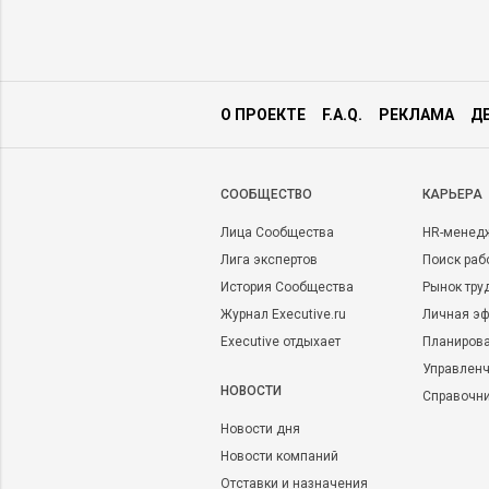
О ПРОЕКТЕ
F.A.Q.
РЕКЛАМА
Д
CООБЩЕСТВО
КАРЬЕРА
Лица Сообщества
HR-менед
Лига экспертов
Поиск раб
История Сообщества
Рынок тру
Журнал Executive.ru
Личная эф
Executive отдыхает
Планирова
Управленч
НОВОСТИ
Справочн
Новости дня
Новости компаний
Отставки и назначения