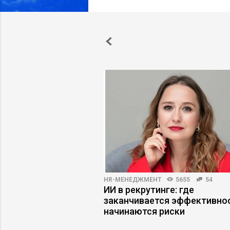
ПРАКТИКА
4853
17
HR-МЕНЕДЖМЕНТ
5655
54
джменте: как
ИИ в рекрутинге: где
ловия в компании
заканчивается эффективнос
изнес
начинаются риски