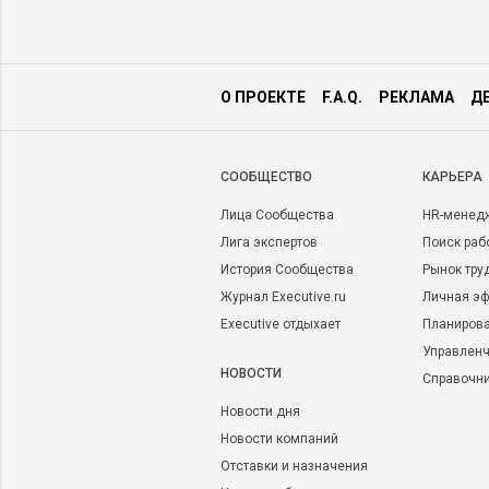
О ПРОЕКТЕ
F.A.Q.
РЕКЛАМА
Д
CООБЩЕСТВО
КАРЬЕРА
Лица Сообщества
HR-менед
Лига экспертов
Поиск раб
История Сообщества
Рынок тру
Журнал Executive.ru
Личная эф
Executive отдыхает
Планирова
Управленч
НОВОСТИ
Справочн
Новости дня
Новости компаний
Отставки и назначения