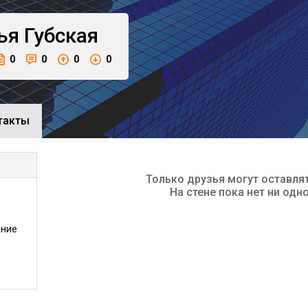
ья
Губская
0
0
0
0
такты
Только друзья могут оставля
На стене пока нет ни одн
ание