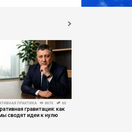
АТИВНАЯ ПРАКТИКА
8670
60
КОРПОРАТИВНАЯ ПРАКТИКА
ративная гравитация: как
Как снизить ФОТ на 
мы сводят идеи к нулю
операционную модел