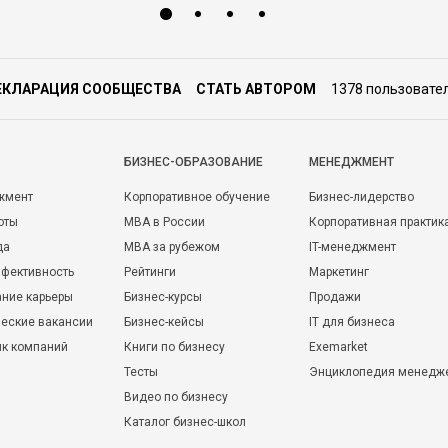
ЕКЛАРАЦИЯ СООБЩЕСТВА
СТАТЬ АВТОРОМ
1378 пользовате
БИЗНЕС-ОБРАЗОВАНИЕ
МЕНЕДЖМЕНТ
жмент
Корпоративное обучение
Бизнес-лидерство
оты
MBA в России
Корпоративная практик
да
MBA за рубежом
IT-менеджмент
фективность
Рейтинги
Маркетинг
ние карьеры
Бизнес-курсы
Продажи
еские вакансии
Бизнес-кейсы
IT для бизнеса
ик компаний
Книги по бизнесу
Exemarket
Тесты
Энциклопедия менедж
Видео по бизнесу
Каталог бизнес-школ