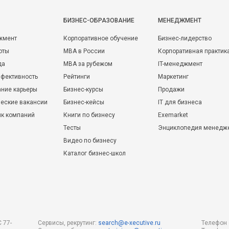
БИЗНЕС-ОБРАЗОВАНИЕ
МЕНЕДЖМЕНТ
жмент
Корпоративное обучение
Бизнес-лидерство
оты
MBA в России
Корпоративная практик
да
MBA за рубежом
IT-менеджмент
фективность
Рейтинги
Маркетинг
ние карьеры
Бизнес-курсы
Продажи
еские вакансии
Бизнес-кейсы
IT для бизнеса
ик компаний
Книги по бизнесу
Exemarket
Тесты
Энциклопедия менедж
Видео по бизнесу
Каталог бизнес-школ
 77-
Сервисы, рекрутинг:
search@e-xecutive.ru
Телефон 