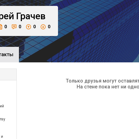
рей
Грачев
0
0
0
0
такты
Только друзья могут оставля
На стене пока нет ни одн
ий
тву
 и