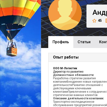
Анд
45
Профиль
Cтатьи
Кон
Опыт работы
ООО М-Логистик
Директор по развитию
Должностные обязанности:
Разработка стратегии развития
компанииВнедрение новых направлен
деятельностиРазвитие отношений с
действующими ключевыми
клиентамиПривлечение к сотрудничес
стратегически важных клиентов
Описание деятельности компании:
Транспортно-экспедиционное
обслуживание предприятий розничной