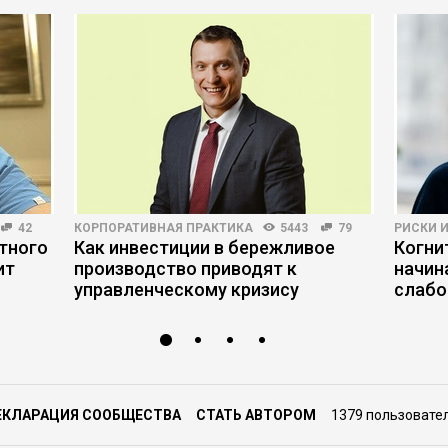
42
КОРПОРАТИВНАЯ ПРАКТИКА
5443
79
РИСКИ 
тного
Как инвестиции в бережливое
Когни
ит
производство приводят к
начин
управленческому кризису
слабо
ЕКЛАРАЦИЯ СООБЩЕСТВА
СТАТЬ АВТОРОМ
1379 пользовате