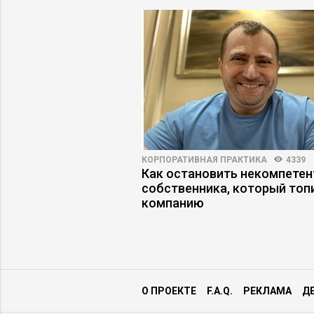
3147
30
КОРПОРАТИВНАЯ ПРАКТИКА
4339
й интеллект в HR:
Как остановить некомпетен
жидания совпадают с
собственника, который топ
компанию
О ПРОЕКТЕ
F.A.Q.
РЕКЛАМА
Д