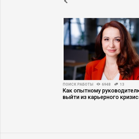
3132
48
ПОИСК РАБОТЫ
6948
13
ьнении сотрудника
Как опытному руководител
отодатель
выйти из карьерного кризис