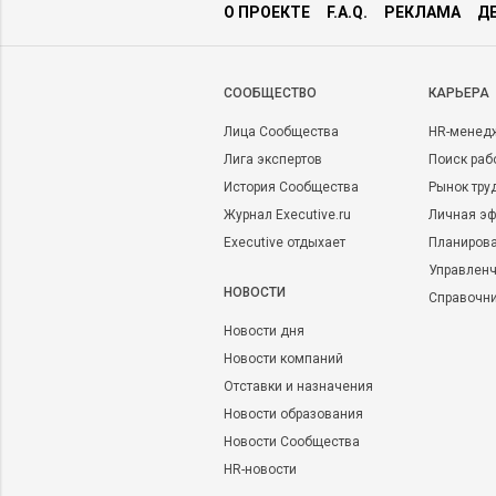
О ПРОЕКТЕ
F.A.Q.
РЕКЛАМА
Д
CООБЩЕСТВО
КАРЬЕРА
Лица Сообщества
HR-менед
Лига экспертов
Поиск раб
История Сообщества
Рынок тру
Журнал Executive.ru
Личная эф
Executive отдыхает
Планирова
Управленч
НОВОСТИ
Справочн
Новости дня
Новости компаний
Отставки и назначения
Новости образования
Новости Сообщества
HR-новости