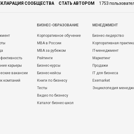
ЕКЛАРАЦИЯ СООБЩЕСТВА
СТАТЬ АВТОРОМ
1753 пользовате
БИЗНЕС-ОБРАЗОВАНИЕ
МЕНЕДЖМЕНТ
жмент
Корпоративное обучение
Бизнес-лидерство
оты
MBA в России
Корпоративная практик
да
MBA за рубежом
IT-менеджмент
фективность
Рейтинги
Маркетинг
ние карьеры
Бизнес-курсы
Продажи
еские вакансии
Бизнес-кейсы
IT для бизнеса
ик компаний
Книги по бизнесу
Exemarket
Тесты
Энциклопедия менедж
Видео по бизнесу
Каталог бизнес-школ