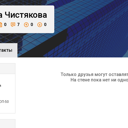
а
Чистякова
0
7
0
0
такты
Только друзья могут оставля
На стене пока нет ни одн
я
ОП-50