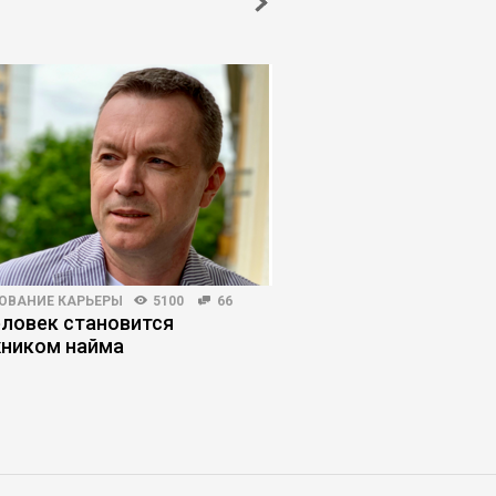
ОВАНИЕ КАРЬЕРЫ
5100
66
КОРПОРАТИВНАЯ ПРАКТИКА
еловек становится
Как управлять конф
ником найма
чтобы он не вышел 
контроля