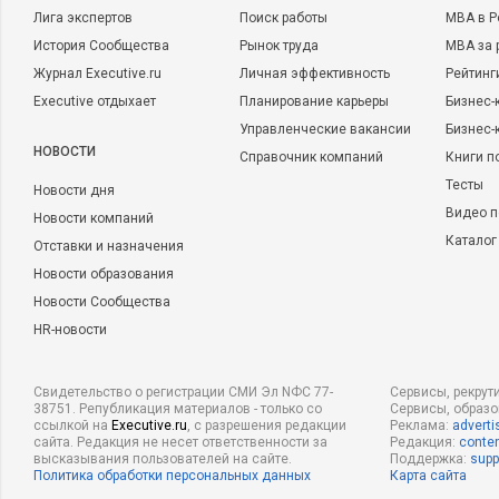
Лига экспертов
Поиск работы
MBA в Р
История Сообщества
Рынок труда
MBA за 
Журнал Executive.ru
Личная эффективность
Рейтинг
Executive отдыхает
Планирование карьеры
Бизнес-
Управленческие вакансии
Бизнес-
НОВОСТИ
Справочник компаний
Книги п
Тесты
Новости дня
Видео п
Новости компаний
Каталог
Отставки и назначения
Новости образования
Новости Сообщества
HR-новости
Свидетельство о регистрации СМИ Эл NФС 77-
Сервисы, рекрут
38751. Републикация материалов - только со
Сервисы, образ
ссылкой на
Executive.ru
, с разрешения редакции
Реклама:
adverti
сайта. Редакция не несет ответственности за
Редакция:
conten
высказывания пользователей на сайте.
Поддержка:
supp
Политика обработки персональных данных
Карта сайта