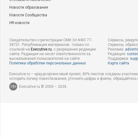
Новости образования
Новости Сообщества
HR-новости
Свидетельство о регистрации СМИ Эл NФС 77-
Сервисы, рекрут
38751. Републикация материалов - только со
Сервисы, образ
ссылкой на
Executive.ru
, с разрешения редакции
Реклама:
adverti
сайта. Редакция не несет ответственности за
Редакция:
conten
высказывания пользователей на сайте.
Поддержка:
supp
Политика обработки персональных данных
Карта сайта
Executive.ru – краудсорсинговый проект, 80% текстов созданы участни
оспорить логику повествования, уточнить цифры и факты, обращайтесь 
18+
Executive.ru © 2000 – 2026.