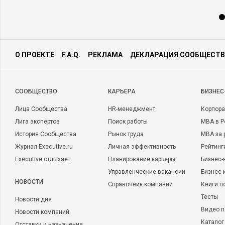
О ПРОЕКТЕ
F.A.Q.
РЕКЛАМА
ДЕКЛАРАЦИЯ СООБЩЕСТВ
CООБЩЕСТВО
КАРЬЕРА
БИЗНЕС
Лица Сообщества
HR-менеджмент
Корпора
Лига экспертов
Поиск работы
MBA в Р
История Сообщества
Рынок труда
MBA за 
Журнал Executive.ru
Личная эффективность
Рейтинг
Executive отдыхает
Планирование карьеры
Бизнес-
Управленческие вакансии
Бизнес-
НОВОСТИ
Справочник компаний
Книги п
Тесты
Новости дня
Видео п
Новости компаний
Каталог
Отставки и назначения